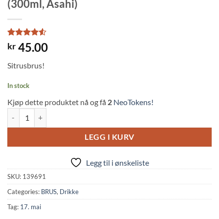
(300ml, Asahi)
Rated
2
4.5
45.00
kr
out of 5
based on
Sitrusbrus!
customer
ratings
In stock
Kjøp dette produktet nå og få
2
NeoTokens!
Mitsuya Cider Original Citrus Flavor (300ml, Asahi) quantity
LEGG I KURV
Legg til i ønskeliste
SKU:
139691
Categories:
BRUS
,
Drikke
Tag:
17. mai