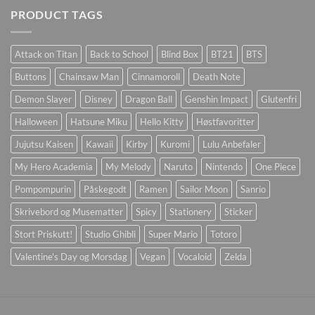
PRODUCT TAGS
Attack on Titan
Back to School
Blind Box
BT21
BTS
Buttons
Chainsaw Man
Cinnamoroll
Death Note
Demon Slayer
Disney
Dragon Ball
Genshin Impact
Glutenfri
Halloween
Hatsune Miku
Hello Kitty
Høstfavoritter
Jujutsu Kaisen
Kawaii
Kirby
Kuromi
Lulu Anbefaler
My Hero Academia
My Melody
Naruto
Nintendo
One Piece
Pompompurin
Påskegodt
Ramen
Sailor Moon
Sanrio
Skrivebord og Musematter
Spicy
Stationery
Sticker
Stort Priskutt!
Studio Ghibli
Super Mario
Totoro
Valentine's Day og Morsdag
Vegan
Vocaloid
Zelda