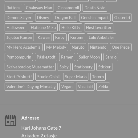
Buttons
Chainsaw Man
Cinnamoroll
Death Note
Demon Slayer
Disney
Dragon Ball
Genshin Impact
Glutenfri
Halloween
Hatsune Miku
Hello Kitty
Høstfavoritter
Jujutsu Kaisen
Kawaii
Kirby
Kuromi
Lulu Anbefaler
My Hero Academia
My Melody
Naruto
Nintendo
One Piece
Pompompurin
Påskegodt
Ramen
Sailor Moon
Sanrio
Skrivebord og Musematter
Spicy
Stationery
Sticker
Stort Priskutt!
Studio Ghibli
Super Mario
Totoro
Valentine's Day og Morsdag
Vegan
Vocaloid
Zelda
Adresse
Karl Johans Gate 7
Arkaden 2.etasje