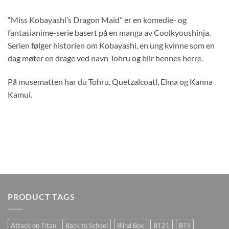
“Miss Kobayashi’s Dragon Maid” er en komedie- og
fantasianime-serie basert på en manga av Coolkyoushinja.
Serien følger historien om Kobayashi, en ung kvinne som en
dag møter en drage ved navn Tohru og blir hennes herre.
På musematten har du Tohru, Quetzalcoatl, Elma og Kanna
Kamui.
PRODUCT TAGS
Attack on Titan
Back to School
Blind Box
BT21
BTS