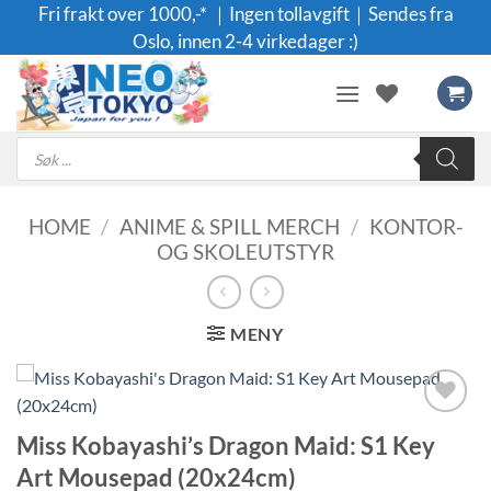
Skip
Fri frakt over 1000,-* ｜Ingen tollavgift｜Sendes fra
to
Oslo, innen 2-4 virkedager :)
content
Products
search
HOME
/
ANIME & SPILL MERCH
/
KONTOR-
OG SKOLEUTSTYR
MENY
Legg til i
Miss Kobayashi’s Dragon Maid: S1 Key
ønskeliste
Art Mousepad (20x24cm)