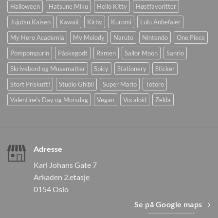
Halloween
Hatsune Miku
Hello Kitty
Høstfavoritter
Jujutsu Kaisen
Kawaii
Kirby
Kuromi
Lulu Anbefaler
My Hero Academia
My Melody
Naruto
Nintendo
One Piece
Pompompurin
Påskegodt
Ramen
Sailor Moon
Sanrio
Skrivebord og Musematter
Spicy
Stationery
Sticker
Stort Priskutt!
Studio Ghibli
Super Mario
Totoro
Valentine's Day og Morsdag
Vegan
Vocaloid
Zelda
Adresse
Karl Johans Gate 7
Arkaden 2.etasje
0154 Oslo
Se på Google maps