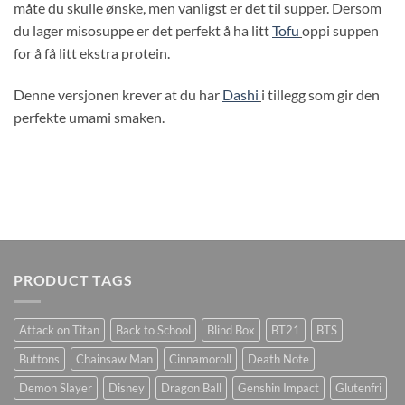
måte du skulle ønske, men vanligst er det til supper. Dersom
du lager misosuppe er det perfekt å ha litt
Tofu
oppi suppen
for å få litt ekstra protein.
Denne versjonen krever at du har
Dashi
i tillegg som gir den
perfekte umami smaken.
PRODUCT TAGS
Attack on Titan
Back to School
Blind Box
BT21
BTS
Buttons
Chainsaw Man
Cinnamoroll
Death Note
Demon Slayer
Disney
Dragon Ball
Genshin Impact
Glutenfri