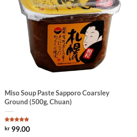
Miso Soup Paste Sapporo Coarsley
Ground (500g, Chuan)
Rated
1
5
99.00
kr
out of 5
based on