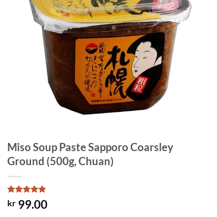
Miso Soup Paste Sapporo Coarsley
Ground (500g, Chuan)
Rated
1
5
99.00
kr
out of 5
based on