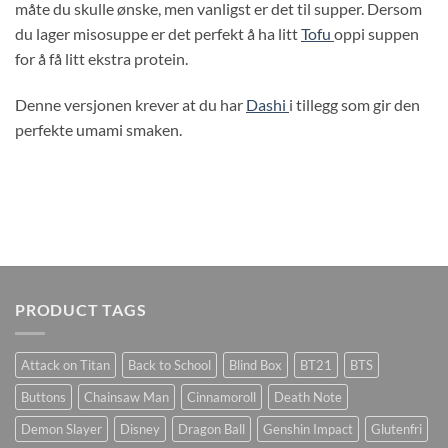
måte du skulle ønske, men vanligst er det til supper. Dersom
du lager misosuppe er det perfekt å ha litt
Tofu
oppi suppen
for å få litt ekstra protein.
Denne versjonen krever at du har
Dashi
i tillegg som gir den
perfekte umami smaken.
PRODUCT TAGS
Attack on Titan
Back to School
Blind Box
BT21
BTS
Buttons
Chainsaw Man
Cinnamoroll
Death Note
Demon Slayer
Disney
Dragon Ball
Genshin Impact
Glutenfri