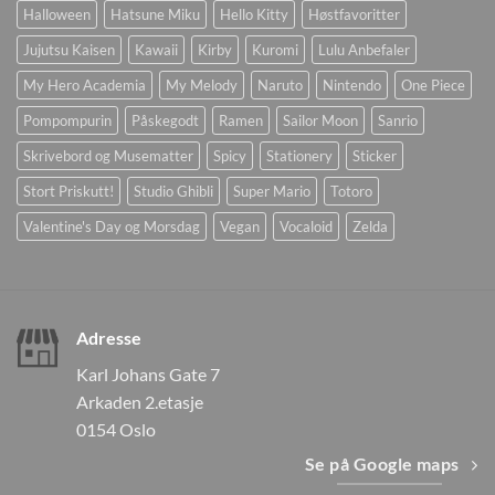
Halloween
Hatsune Miku
Hello Kitty
Høstfavoritter
Jujutsu Kaisen
Kawaii
Kirby
Kuromi
Lulu Anbefaler
My Hero Academia
My Melody
Naruto
Nintendo
One Piece
Pompompurin
Påskegodt
Ramen
Sailor Moon
Sanrio
Skrivebord og Musematter
Spicy
Stationery
Sticker
Stort Priskutt!
Studio Ghibli
Super Mario
Totoro
Valentine's Day og Morsdag
Vegan
Vocaloid
Zelda
Adresse
Karl Johans Gate 7
Arkaden 2.etasje
0154 Oslo
Se på Google maps