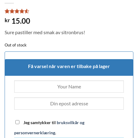
Rated
2
4.5
15.00
kr
out of 5
based on
Sure pastiller med smak av sitronbrus!
customer
ratings
Out of stock
Få varsel når varen er tilbake på lager
Jeg samtykker til
bruksvilkår og
personvernerklæring
.