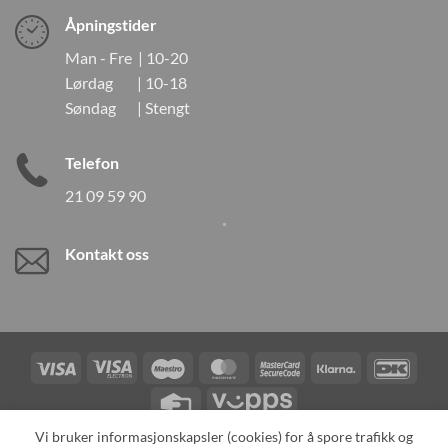
Åpningstider
Man - Fre | 10-20
Lørdag | 10-18
Søndag | Stengt
Telefon
21 09 59 90
Kontakt oss
Visa
Visa
Maestro
MasterCard
MasterCard
Klarna
DanK
Electron
2
Credit
Vipps
Card
Vi bruker informasjonskapsler (cookies) for å spore trafikk og