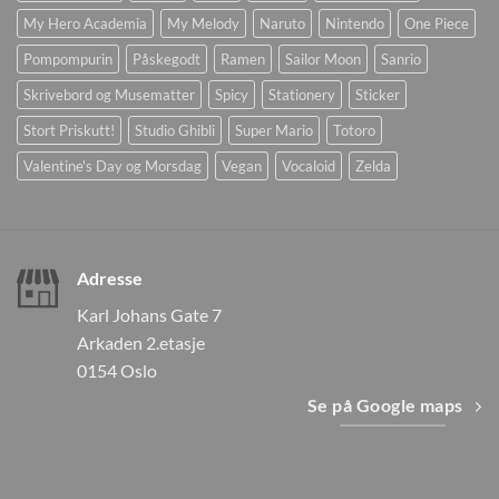
My Hero Academia
My Melody
Naruto
Nintendo
One Piece
Pompompurin
Påskegodt
Ramen
Sailor Moon
Sanrio
Skrivebord og Musematter
Spicy
Stationery
Sticker
Stort Priskutt!
Studio Ghibli
Super Mario
Totoro
Valentine's Day og Morsdag
Vegan
Vocaloid
Zelda
Adresse
Karl Johans Gate 7
Arkaden 2.etasje
0154 Oslo
Se på Google maps