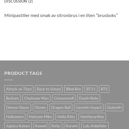
DISCUSSION (2)
Minipastiller med smak av sitronbrus i en liten “brusboks”
PRODUCT TAGS
Attack on Titan
Back to School
Blind Box
BT21
BTS
Buttons
Chainsaw Man
Cinnamoroll
Death Note
Demon Slayer
Disney
Dragon Ball
Genshin Impact
Glutenfri
Halloween
Hatsune Miku
Hello Kitty
Høstfavoritter
Jujutsu Kaisen
Kawaii
Kirby
Kuromi
Lulu Anbefaler