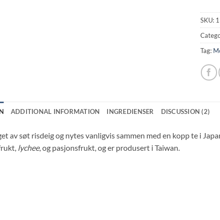
SKU:
1
Catego
Tag:
Mo
N
ADDITIONAL INFORMATION
INGREDIENSER
DISCUSSION (2)
get av søt risdeig og nytes vanligvis sammen med en kopp te i Ja
frukt,
lychee
, og pasjonsfrukt, og er produsert i Taiwan.