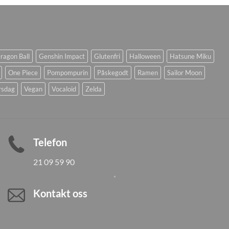
ragon Ball
Genshin Impact
Glutenfri
Halloween
Hatsune Miku
One Piece
Pompompurin
Påskegodt
Ramen
Sailor Moon
rsdag
Vegan
Vocaloid
Zelda
Telefon
21 09 59 90
Kontakt oss