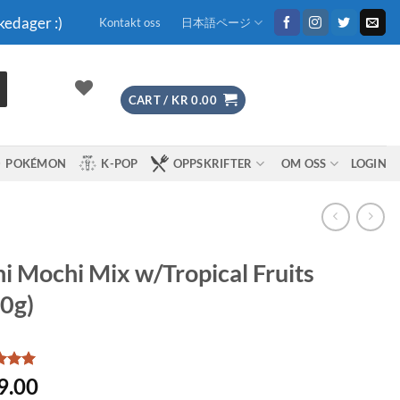
kedager :)
Kontakt oss
日本語ページ
CART /
KR
0.00
POKÉMON
K-POP
OPPSKRIFTER
OM OSS
LOGIN
i Mochi Mix w/Tropical Fruits
0g)
d
5
9.00
f 5