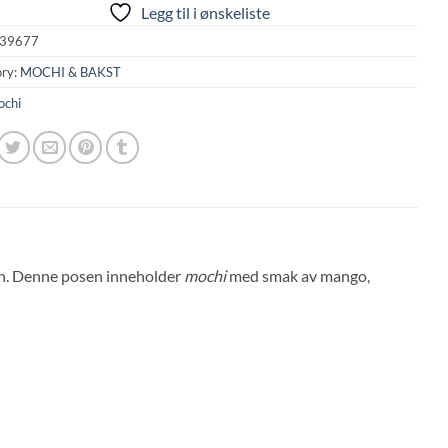
Legg til i ønskeliste
39677
ry:
MOCHI & BAKST
chi
pan. Denne posen inneholder
mochi
med smak av mango,