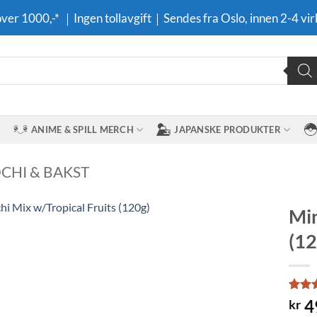
 over 1000,-* ｜Ingen tollavgift｜Sendes fra Oslo, innen 2-4 vir
ANIME & SPILL MERCH
JAPANSKE PRODUKTER
CHI & BAKST
Min
(12
Legg til i
ønskeliste
Rate
2
4
kr
out o