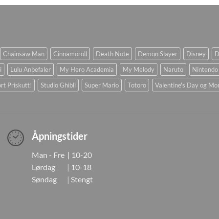
Chainsaw Man
Cinnamoroll
Death Note
Demon Slayer
Disney
D
i
Lulu Anbefaler
My Hero Academia
My Melody
Naruto
Nintendo
rt Priskutt!
Studio Ghibli
Super Mario
Totoro
Valentine's Day og Mo
Åpningstider
Man - Fre | 10-20
Lørdag | 10-18
Søndag | Stengt