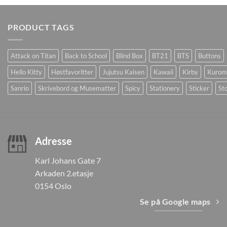
PRODUCT TAGS
Attack on Titan
Back to School
Blind Box
BT21
BTS
Buttons
Hello Kitty
Høstfavoritter
Jujutsu Kaisen
Kawaii
Kirby
Kurom
Sanrio
Skrivebord og Musematter
Spicy
Stationery
Sticker
Sto
Adresse
Karl Johans Gate 7
Arkaden 2.etasje
0154 Oslo
Se på Google maps