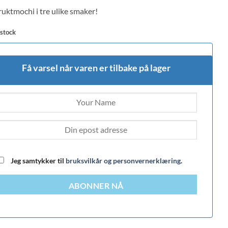
 on
ruktmochi i tre ulike smaker!
mer
s
 stock
Få varsel når varen er tilbake på lager
Jeg samtykker til
bruksvilkår og personvernerklæring
.
ABONNER NÅ