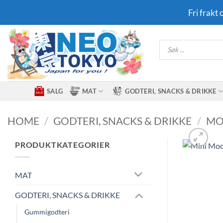
Skip
Fri frakt
to
content
Products
search
SALG
MAT
GODTERI, SNACKS & DRIKKE
HOME
/
GODTERI, SNACKS & DRIKKE
/
MO
PRODUKTKATEGORIER
MAT
GODTERI, SNACKS & DRIKKE
Gummigodteri