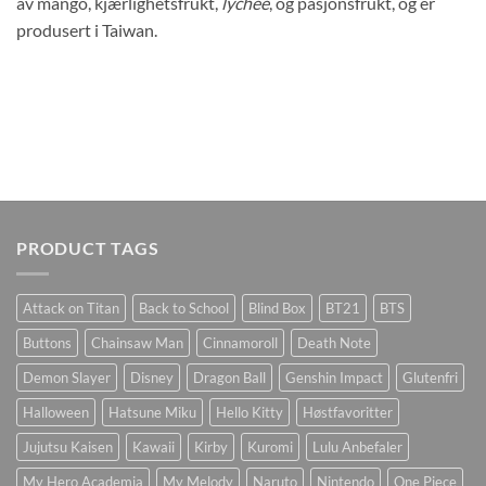
av mango, kjærlighetsfrukt,
lychee
, og pasjonsfrukt, og er
produsert i Taiwan.
PRODUCT TAGS
Attack on Titan
Back to School
Blind Box
BT21
BTS
Buttons
Chainsaw Man
Cinnamoroll
Death Note
Demon Slayer
Disney
Dragon Ball
Genshin Impact
Glutenfri
Halloween
Hatsune Miku
Hello Kitty
Høstfavoritter
Jujutsu Kaisen
Kawaii
Kirby
Kuromi
Lulu Anbefaler
My Hero Academia
My Melody
Naruto
Nintendo
One Piece