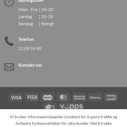
Man - Fre | 10-20
Lørdag | 10-18
Søndag | Stengt
Telefon
21 09 59 90
Kontakt oss
Visa
Visa
Maestro
MasterCard
MasterCard
Klarna
DanK
Electron
2
Credit
Vipps
Card
Vi bruker informasjonskapsler (cookies) for å spore trafikk og
forbedre funksjonaliteten for våre kunder. Ved å trykke
TILBAKEKALLINGER
KONTAKT OSS
OM OSS