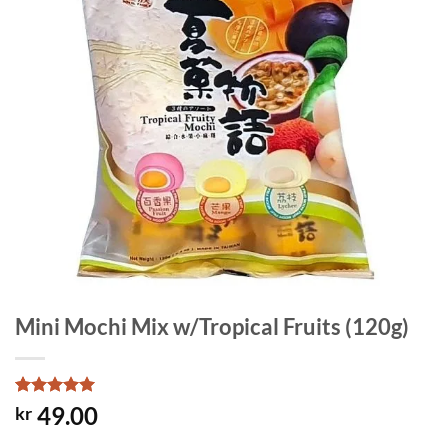
Mini Mochi Mix w/Tropical Fruits (120g)
Rated
2
5
49.00
kr
out of 5
based on