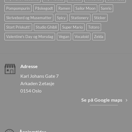
Pompompurin
Påskegodt
Ramen
Sailor Moon
Sanrio
Skrivebord og Musematter
Spicy
Stationery
Sticker
Stort Priskutt!
Studio Ghibli
Super Mario
Totoro
Valentine's Day og Morsdag
Vegan
Vocaloid
Zelda
Adresse
Karl Johans Gate 7
Arkaden 2.etasje
0154 Oslo
Se på Google maps
Åpningstider