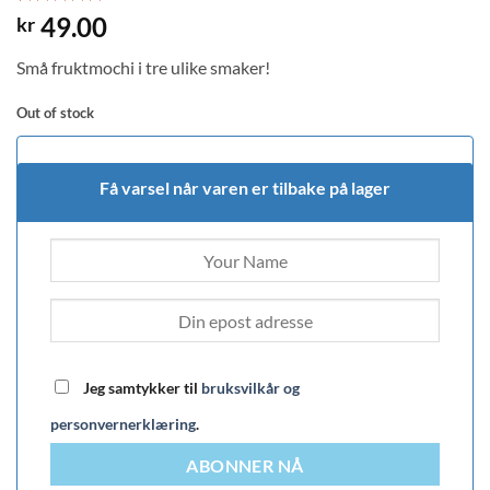
Rated
2
5
49.00
kr
out of 5
based on
Små fruktmochi i tre ulike smaker!
customer
ratings
Out of stock
Få varsel når varen er tilbake på lager
Jeg samtykker til
bruksvilkår og
personvernerklæring
.
ABONNER NÅ