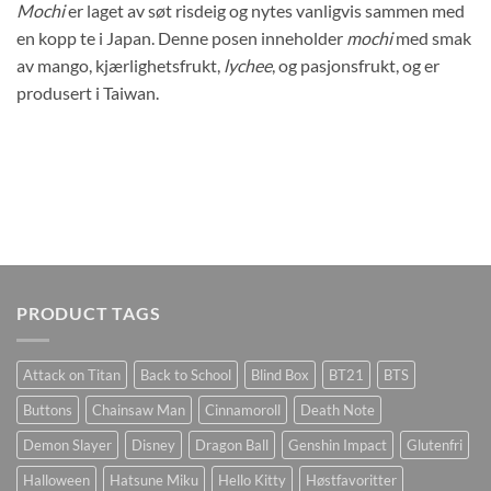
Mochi
er laget av søt risdeig og nytes vanligvis sammen med
en kopp te i Japan. Denne posen inneholder
mochi
med smak
av mango, kjærlighetsfrukt,
lychee
, og pasjonsfrukt, og er
produsert i Taiwan.
PRODUCT TAGS
Attack on Titan
Back to School
Blind Box
BT21
BTS
Buttons
Chainsaw Man
Cinnamoroll
Death Note
Demon Slayer
Disney
Dragon Ball
Genshin Impact
Glutenfri
Halloween
Hatsune Miku
Hello Kitty
Høstfavoritter