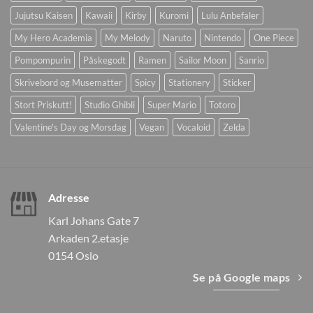
Jujutsu Kaisen
Kawaii
Kirby
Kuromi
Lulu Anbefaler
My Hero Academia
My Melody
Naruto
Nintendo
One Piece
Pompompurin
Påskegodt
Ramen
Sailor Moon
Sanrio
Skrivebord og Musematter
Spicy
Stationery
Sticker
Stort Priskutt!
Studio Ghibli
Super Mario
Totoro
Valentine's Day og Morsdag
Vegan
Vocaloid
Zelda
Adresse
Karl Johans Gate 7
Arkaden 2.etasje
0154 Oslo
Se på Google maps