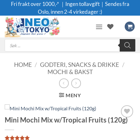
Skip
Fri frakt over 1000,-* ｜Ingen tollavgift｜Sendes fra
to
Oslo, innen 2-4 virkedager :)
content
Products
search
HOME
/
GODTERI, SNACKS & DRIKKE
/
MOCHI & BAKST
MENY
Mini Mochi Mix w/Tropical Fruits (120g)
Legg til i
ønskeliste