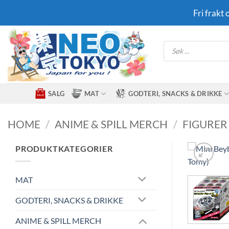
Skip
Fri frakt
to
content
Products
search
SALG
MAT
GODTERI, SNACKS & DRIKKE
HOME
/
ANIME & SPILL MERCH
/
FIGURER
PRODUKTKATEGORIER
MAT
GODTERI, SNACKS & DRIKKE
ANIME & SPILL MERCH