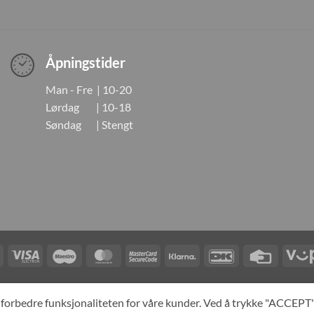
Åpningstider
Man - Fre | 10-20
Lørdag | 10-18
Søndag | Stengt
Visa
Visa
Maestro
MasterCard
MasterCard
Klarna
DanKort
Credit
Electron
2
Card
LINGER
KONTAKT OSS
OM OSS
SPESIALBESTILLING
MIN KONTO
A
og forbedre funksjonaliteten for våre kunder. Ved å trykke "ACCEP