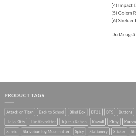
(4) Impact 
(5) Golem 
(6) Shelder
Du får også 
PRODUCT TAGS
Attack on Titan
Back to School
Blind Box
BT21
BTS
Buttons
Hello Kitty
Høstfavoritter
Jujutsu Kaisen
Kawaii
Kirby
Kurom
Sanrio
Skrivebord og Musematter
Spicy
Stationery
Sticker
Sto