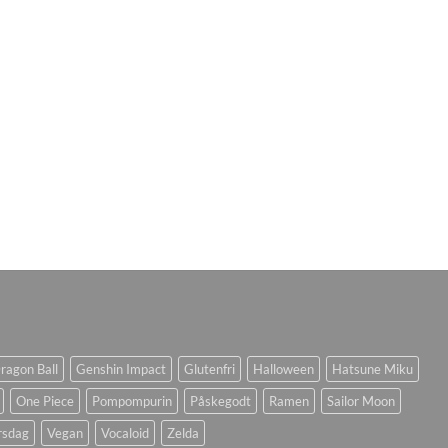
ragon Ball
Genshin Impact
Glutenfri
Halloween
Hatsune Miku
One Piece
Pompompurin
Påskegodt
Ramen
Sailor Moon
rsdag
Vegan
Vocaloid
Zelda