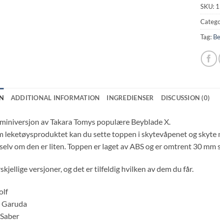
SKU:
1
Catego
Tag:
Be
N
ADDITIONAL INFORMATION
INGREDIENSER
DISCUSSION (0)
 miniversjon av Takara Tomys populære Beyblade X.
 leketøysproduktet kan du sette toppen i skytevåpenet og skyte 
 selv om den er liten. Toppen er laget av ABS og er omtrent 30 mm 
skjellige versjoner, og det er tilfeldig hvilken av dem du får.
olf
n Garuda
 Saber