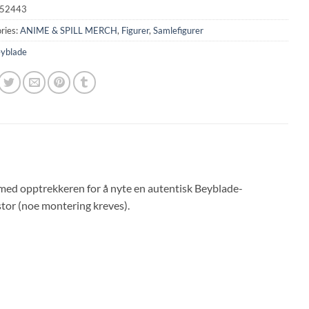
52443
ries:
ANIME & SPILL MERCH
,
Figurer
,
Samlefigurer
yblade
med opptrekkeren for å nyte en autentisk Beyblade-
stor (noe montering kreves).