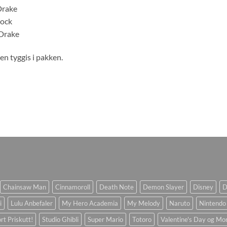
Drake
Rock
 Drake
en tyggis i pakken.
Chainsaw Man
Cinnamoroll
Death Note
Demon Slayer
Disney
D
i
Lulu Anbefaler
My Hero Academia
My Melody
Naruto
Nintendo
rt Priskutt!
Studio Ghibli
Super Mario
Totoro
Valentine's Day og Mo