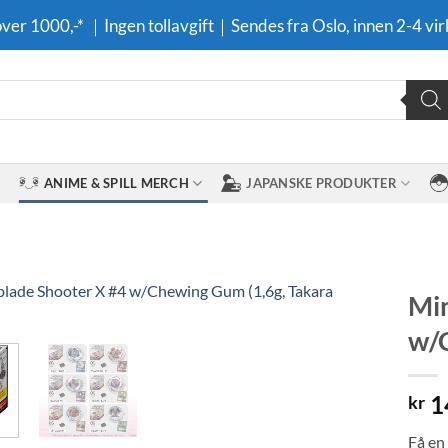
 over 1000,-* ｜Ingen tollavgift｜Sendes fra Oslo, innen 2-4 vir
ANIME & SPILL MERCH
JAPANSKE PRODUKTER
Min
w/C
Legg til i
ønskeliste
1
kr
Få en 