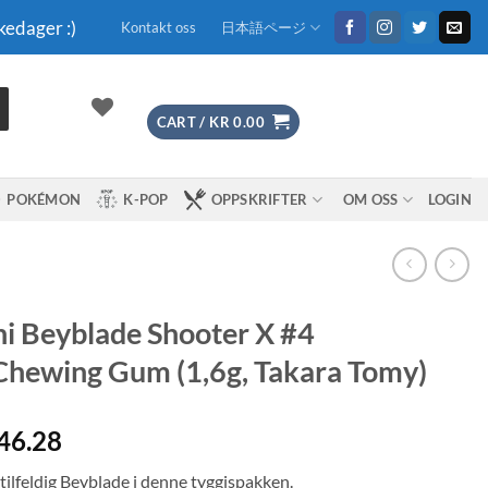
kedager :)
Kontakt oss
日本語ページ
CART /
KR
0.00
POKÉMON
K-POP
OPPSKRIFTER
OM OSS
LOGIN
i Beyblade Shooter X #4
hewing Gum (1,6g, Takara Tomy)
46.28
tilfeldig Beyblade i denne tyggispakken.