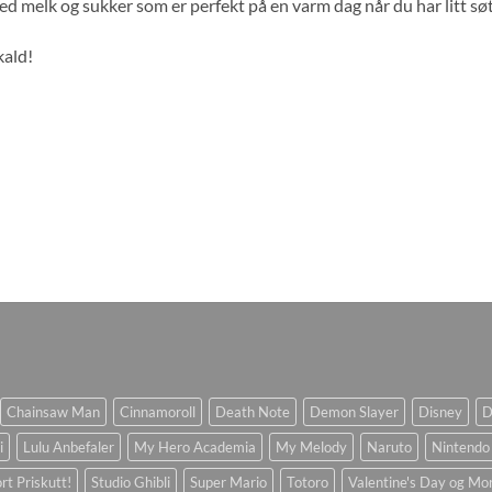
ed melk og sukker som er perfekt på en varm dag når du har litt sø
kald!
Chainsaw Man
Cinnamoroll
Death Note
Demon Slayer
Disney
D
i
Lulu Anbefaler
My Hero Academia
My Melody
Naruto
Nintendo
rt Priskutt!
Studio Ghibli
Super Mario
Totoro
Valentine's Day og Mo