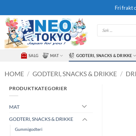
Skip
Fri frakt
to
content
Products
search
SALG
MAT
GODTERI, SNACKS & DRIKKE
HOME
/
GODTERI, SNACKS & DRIKKE
/
DR
PRODUKTKATEGORIER
MAT
GODTERI, SNACKS & DRIKKE
Gummigodteri