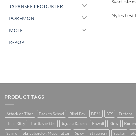
Svart iste m
JAPANSKE PRODUKTER
Nytes best 
POKÉMON
MOTE
K-POP
PRODUCT TAGS
Attack on Titan
Back to School
Blind Box
BT21
BTS
Buttons
Hello Kitty
Høstfavoritter
Jujutsu Kaisen
Kawaii
Kirby
Kurom
Sanrio
Skrivebord og Musematter
Spicy
Stationery
Sticker
Sto