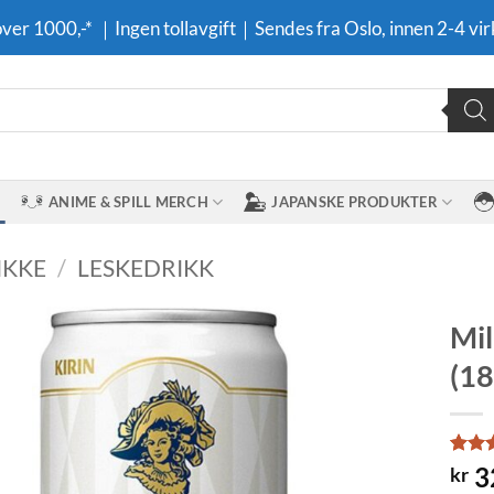
 over 1000,-* ｜Ingen tollavgift｜Sendes fra Oslo, innen 2-4 vir
ANIME & SPILL MERCH
JAPANSKE PRODUKTER
IKKE
/
LESKEDRIKK
Mil
(18
Legg til i
ønskeliste
Rated
3
3
kr
4.33
o