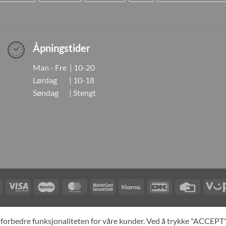
Åpningstider
Man - Fre | 10-20
Lørdag | 10-18
Søndag | Stengt
Visa
Visa
Maestro
MasterCard
MasterCard
Klarna
DanKort
Credit
Electron
2
Card
LINGER
KONTAKT OSS
OM OSS
SPESIALBESTILLING
MIN KONTO
A
og forbedre funksjonaliteten for våre kunder. Ved å trykke "ACCEP