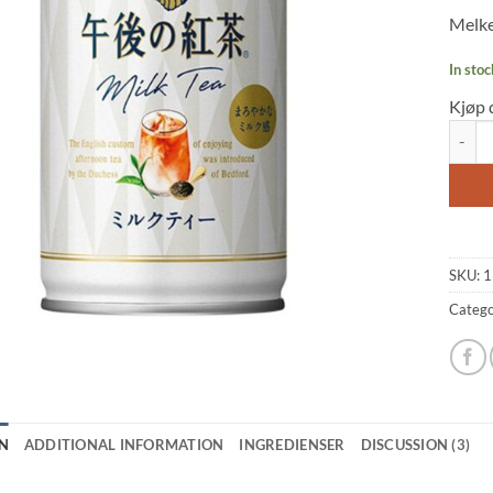
of 5
Melke
based
custo
rating
In stoc
Kjøp 
Milk T
SKU:
1
Catego
N
ADDITIONAL INFORMATION
INGREDIENSER
DISCUSSION (3)