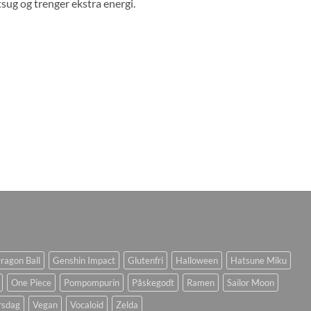
tsug og trenger ekstra energi.
ragon Ball
Genshin Impact
Glutenfri
Halloween
Hatsune Miku
One Piece
Pompompurin
Påskegodt
Ramen
Sailor Moon
rsdag
Vegan
Vocaloid
Zelda