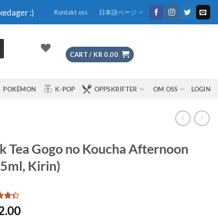
kedager :)
Kontakt oss
日本語ページ
CART /
KR
0.00
POKÉMON
K-POP
OPPSKRIFTER
OM OSS
LOGIN
k Tea Gogo no Koucha Afternoon
5ml, Kirin)
2.00
ut