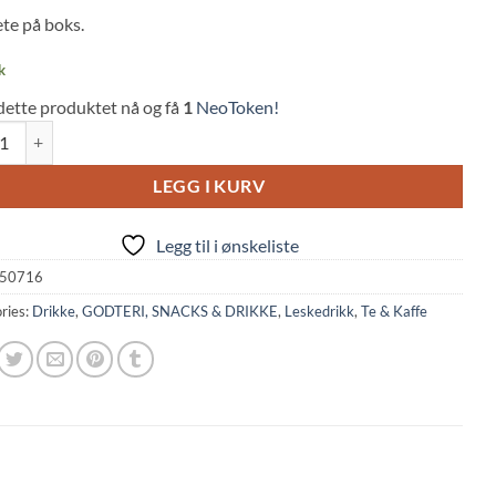
te på boks.
 on
mer
s
k
dette produktet nå og få
1
NeoToken!
ea Gogo no Koucha Afternoon (185ml, Kirin) quantity
LEGG I KURV
Legg til i ønskeliste
50716
ries:
Drikke
,
GODTERI, SNACKS & DRIKKE
,
Leskedrikk
,
Te & Kaffe