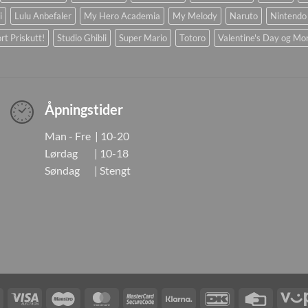
i
Lulu Anbefaler
My Hero Academia
My Melody
Naruto
Nintendo
rt Priskutt!
Studio Ghibli
Super Mario
Totoro
Valentine's Day og Mo
Åpningstider
Man - Fre | 10-20
Lørdag | 10-18
Søndag | Stengt
Visa
Visa
Maestro
MasterCard
MasterCard
Klarna
DanKort
Credit