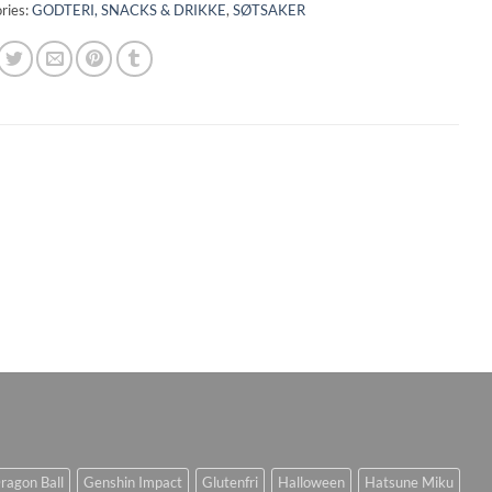
ries:
GODTERI, SNACKS & DRIKKE
,
SØTSAKER
ragon Ball
Genshin Impact
Glutenfri
Halloween
Hatsune Miku