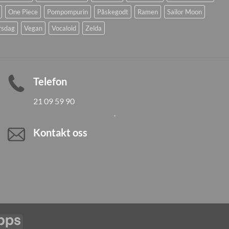
One Piece
Pompompurin
Påskegodt
Ramen
Sailor Moon
rsdag
Vegan
Vocaloid
Zelda
Telefon
21 09 59 90
Kontakt oss
Vipps