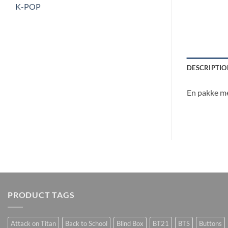
K-POP
DESCRIPTIO
En pakke me
PRODUCT TAGS
Attack on Titan
Back to School
Blind Box
BT21
BTS
Buttons