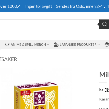
 over 1000,-* ｜Ingen tollavgift｜Sendes fra Oslo, innen 2-4 vir
ANIME & SPILL MERCH
JAPANSKE PRODUKTER
TSAKER
Mil
Legg til i
3
ønskeliste
kr
Karam
Out of