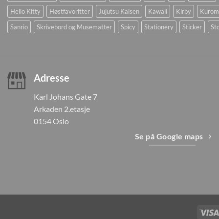
Hello Kitty
Høstfavoritter
Jujutsu Kaisen
Kawaii
Kirby
Kurom
Sanrio
Skrivebord og Musematter
Spicy
Stationery
Sticker
Sto
Adresse
Karl Johans Gate 7
Arkaden 2.etasje
0154 Oslo
Se på Google maps