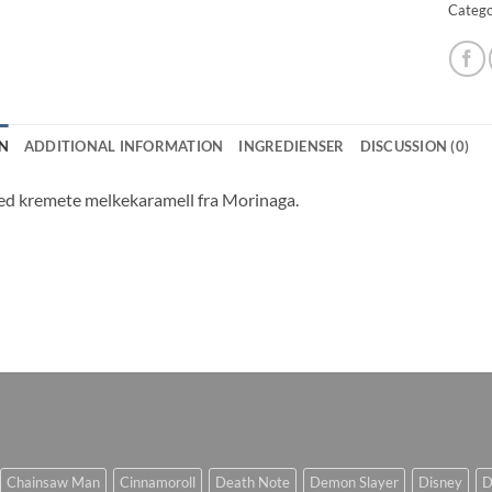
Catego
N
ADDITIONAL INFORMATION
INGREDIENSER
DISCUSSION (0)
d kremete melkekaramell fra Morinaga.
Chainsaw Man
Cinnamoroll
Death Note
Demon Slayer
Disney
D