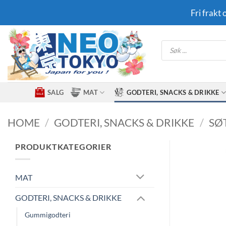
Skip
Fri frakt
to
content
Products
search
SALG
MAT
GODTERI, SNACKS & DRIKKE
HOME
/
GODTERI, SNACKS & DRIKKE
/
SØ
PRODUKTKATEGORIER
MAT
GODTERI, SNACKS & DRIKKE
Gummigodteri