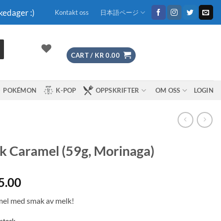
kedager :)
Kontakt oss
日本語ページ
CART /
KR
0.00
POKÉMON
K-POP
OPPSKRIFTER
OM OSS
LOGIN
k Caramel (59g, Morinaga)
5.00
el med smak av melk!
 stock