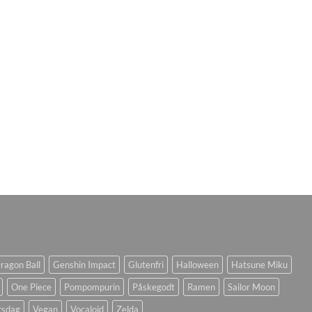
ragon Ball
Genshin Impact
Glutenfri
Halloween
Hatsune Miku
One Piece
Pompompurin
Påskegodt
Ramen
Sailor Moon
rsdag
Vegan
Vocaloid
Zelda