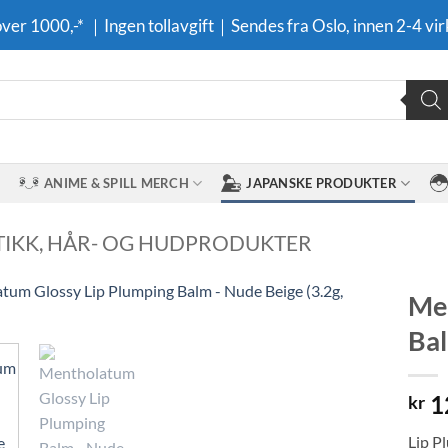
 over 1000,-* ｜Ingen tollavgift｜Sendes fra Oslo, innen 2-4 vir
ANIME & SPILL MERCH
JAPANSKE PRODUKTER
IKK, HÅR- OG HUDPRODUKTER
Men
Bal
Legg til i
ønskeliste
1
kr
Lip P