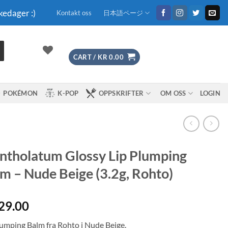
kedager :)
Kontakt oss
日本語ページ
CART /
KR
0.00
POKÉMON
K-POP
OPPSKRIFTER
OM OSS
LOGIN
tholatum Glossy Lip Plumping
m – Nude Beige (3.2g, Rohto)
29.00
lumping Balm fra Rohto i Nude Beige.