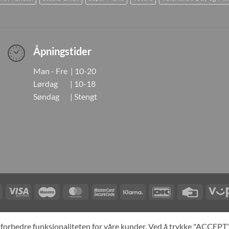
Åpningstider
Man - Fre | 10-20
Lørdag | 10-18
Søndag | Stengt
Visa
Visa
Maestro
MasterCard
MasterCard
Klarna
DanKort
Credit
Electron
2
Card
LINGER
KONTAKT OSS
OM OSS
SPESIALBESTILLING
MIN KONTO
A
og forbedre funksjonaliteten for våre kunder. Ved å trykke "ACCEP