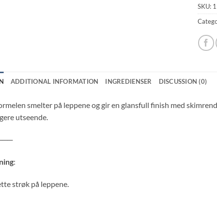
SKU:
1
Catego
N
ADDITIONAL INFORMATION
INGREDIENSER
DISCUSSION (0)
melen smelter på leppene og gir en glansfull finish med skimrende 
igere utseende.
───
ning
:
ette strøk på leppene.