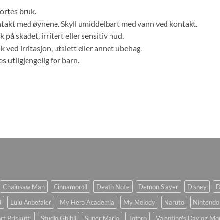
vortes bruk.
takt med øynene. Skyll umiddelbart med vann ved kontakt.
 på skadet, irritert eller sensitiv hud.
k ved irritasjon, utslett eller annet ubehag.
 utilgjengelig for barn.
Chainsaw Man
Cinnamoroll
Death Note
Demon Slayer
Disney
D
i
Lulu Anbefaler
My Hero Academia
My Melody
Naruto
Nintendo
rt Priskutt!
Studio Ghibli
Super Mario
Totoro
Valentine's Day og Mo