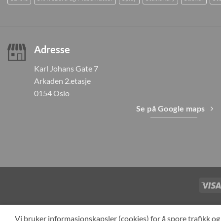
Adresse
Karl Johans Gate 7
Arkaden 2.etasje
0154 Oslo
Se på Google maps
TILBAKEKAL
Vi bruker informasjonskapsler (cookies) for å spore trafikk 