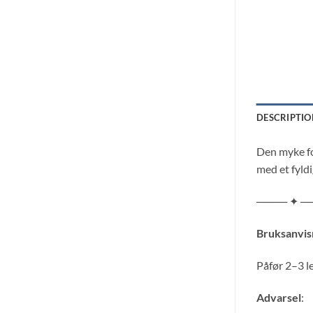
DESCRIPTIO
Den myke for
med et fyld
──── ✦ ─
Bruksanvis
Påfør 2–3 l
Advarsel
: