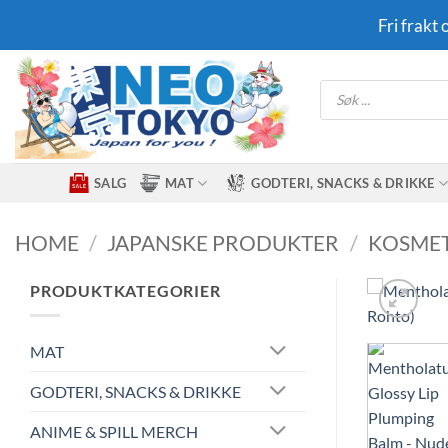
Skip
Fri frakt
to
content
Products
search
SALG
MAT
GODTERI, SNACKS & DRIKKE
HOME
/
JAPANSKE PRODUKTER
/
KOSMET
PRODUKTKATEGORIER
MAT
GODTERI, SNACKS & DRIKKE
ANIME & SPILL MERCH