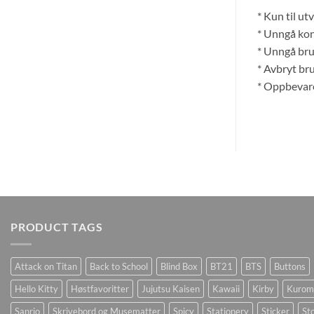
* Kun til ut
* Unngå kon
* Unngå bruk
* Avbryt bru
* Oppbevares
PRODUCT TAGS
Attack on Titan
Back to School
Blind Box
BT21
BTS
Buttons
Hello Kitty
Høstfavoritter
Jujutsu Kaisen
Kawaii
Kirby
Kurom
Sanrio
Skrivebord og Musematter
Spicy
Stationery
Sticker
Sto