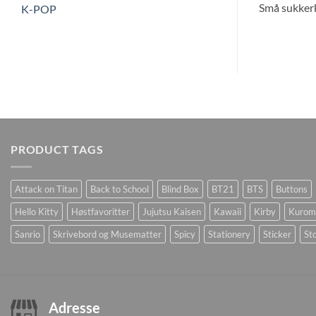
Små sukkerk
K-POP
PRODUCT TAGS
Attack on Titan
Back to School
Blind Box
BT21
BTS
Buttons
Hello Kitty
Høstfavoritter
Jujutsu Kaisen
Kawaii
Kirby
Kurom
Sanrio
Skrivebord og Musematter
Spicy
Stationery
Sticker
Sto
Adresse