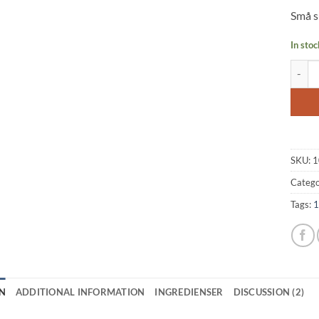
based
Små s
custo
rating
In stoc
Rock C
SKU:
1
Catego
Tags:
1
N
ADDITIONAL INFORMATION
INGREDIENSER
DISCUSSION (2)