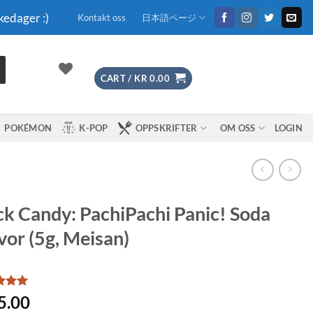
kedager :)
Kontakt oss
日本語ページ
CART /
KR
0.00
POKÉMON
K-POP
OPPSKRIFTER
OM OSS
LOGIN
k Candy: PachiPachi Panic! Soda
vor (5g, Meisan)
d
5
5.00
f 5