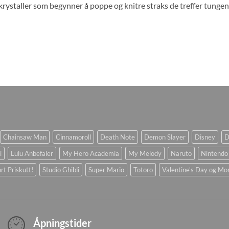
rystaller som begynner å poppe og knitre straks de treffer tungen
Chainsaw Man
Cinnamoroll
Death Note
Demon Slayer
Disney
D
i
Lulu Anbefaler
My Hero Academia
My Melody
Naruto
Nintendo
rt Priskutt!
Studio Ghibli
Super Mario
Totoro
Valentine's Day og Mo
Åpningstider