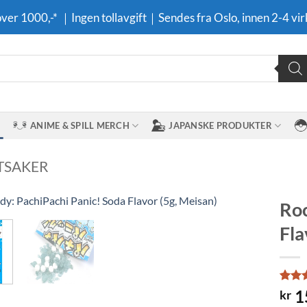
 over 1000,-* ｜Ingen tollavgift｜Sendes fra Oslo, innen 2-4 vir
ANIME & SPILL MERCH
JAPANSKE PRODUKTER
TSAKER
Roc
Fla
Legg til i
ønskeliste
Rate
2
1
kr
out o