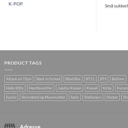
K-POP
Små sukkerk
PRODUCT TAGS
Attack on Titan
Back to School
Blind Box
BT21
BTS
Buttons
Hello Kitty
Høstfavoritter
Jujutsu Kaisen
Kawaii
Kirby
Kurom
Sanrio
Skrivebord og Musematter
Spicy
Stationery
Sticker
Sto
Adresse