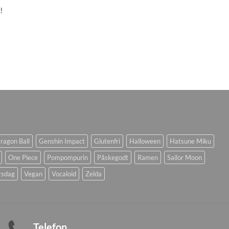
!
ragon Ball
Genshin Impact
Glutenfri
Halloween
Hatsune Miku
One Piece
Pompompurin
Påskegodt
Ramen
Sailor Moon
rsdag
Vegan
Vocaloid
Zelda
Telefon