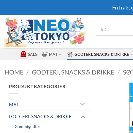
Skip
Fri frakt
to
content
Products
search
SALG
MAT
GODTERI, SNACKS & DRIKKE
HOME
/
GODTERI, SNACKS & DRIKKE
/
SØ
PRODUKTKATEGORIER
MAT
GODTERI, SNACKS & DRIKKE
Gummigodteri