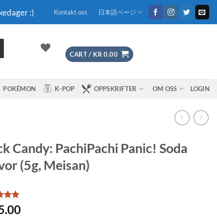
kedager :)
Kontakt oss
日本語ページ
CART /
KR
0.00
POKÉMON
K-POP
OPPSKRIFTER
OM OSS
LOGIN
k Candy: PachiPachi Panic! Soda
vor (5g, Meisan)
d
5
5.00
f 5