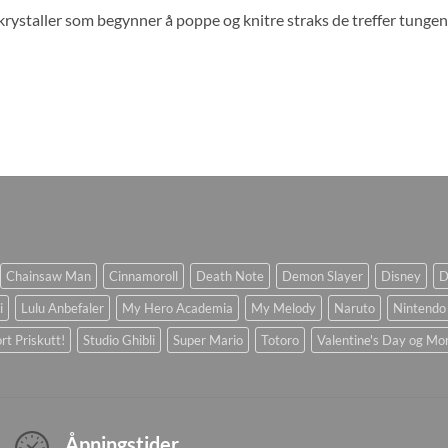
rystaller som begynner å poppe og knitre straks de treffer tungen
Chainsaw Man
Cinnamoroll
Death Note
Demon Slayer
Disney
D
i
Lulu Anbefaler
My Hero Academia
My Melody
Naruto
Nintendo
rt Priskutt!
Studio Ghibli
Super Mario
Totoro
Valentine's Day og Mo
Åpningstider