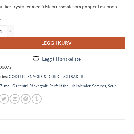
 on
ukkerkrystaller med frisk brussmak som popper i munnen.
mer
s
k
andy: PachiPachi Panic! Soda Flavor (5g, Meisan) quantity
LEGG I KURV
Legg til i ønskeliste
05072
ries:
GODTERI, SNACKS & DRIKKE
,
SØTSAKER
7. mai
,
Glutenfri
,
Påskegodt
,
Perfekt for Julekalender
,
Sommer
,
Sour