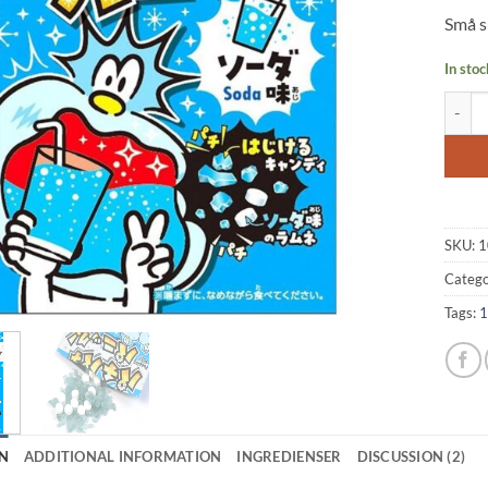
based
Små s
custo
rating
In stoc
Rock C
SKU:
1
Catego
Tags:
1
N
ADDITIONAL INFORMATION
INGREDIENSER
DISCUSSION (2)