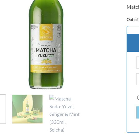
based
Match
custo
rating
Out of