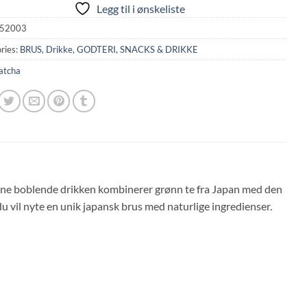
Legg til i ønskeliste
52003
ries:
BRUS
,
Drikke
,
GODTERI, SNACKS & DRIKKE
atcha
ne boblende drikken kombinerer grønn te fra Japan med den
 du vil nyte en unik japansk brus med naturlige ingredienser.