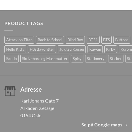
PRODUCT TAGS
Attack on Titan
Back to School
Blind Box
BT21
BTS
Buttons
Hello Kitty
Høstfavoritter
Jujutsu Kaisen
Kawaii
Kirby
Kurom
Sanrio
Skrivebord og Musematter
Spicy
Stationery
Sticker
Sto
Adresse
Karl Johans Gate 7
Arkaden 2.etasje
0154 Oslo
Se på Google maps