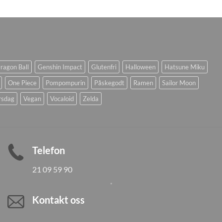
ragon Ball
Genshin Impact
Glutenfri
Halloween
Hatsune Miku
One Piece
Pompompurin
Påskegodt
Ramen
Sailor Moon
rsdag
Vegan
Vocaloid
Zelda
Telefon
21 09 59 90
Kontakt oss