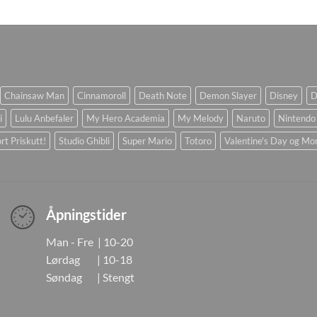
Chainsaw Man
Cinnamoroll
Death Note
Demon Slayer
Disney
D
i
Lulu Anbefaler
My Hero Academia
My Melody
Naruto
Nintendo
rt Priskutt!
Studio Ghibli
Super Mario
Totoro
Valentine's Day og Mo
Åpningstider
Man - Fre | 10-20
Lørdag | 10-18
Søndag | Stengt