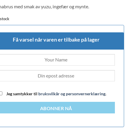
 on
abrus med smak av yuzu, ingefær og mynte.
mer
s
 stock
Få varsel når varen er tilbake på lager
Jeg samtykker til
bruksvilkår og personvernerklæring
.
ABONNER NÅ