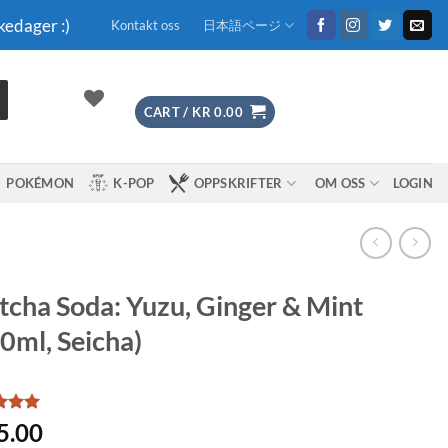
kedager :)
Kontakt oss
日本語ページ
CART /
KR
0.00
POKÉMON
K-POP
OPPSKRIFTER
OM OSS
LOGIN
cha Soda: Yuzu, Ginger & Mint
0ml, Seicha)
d
5
5.00
f 5