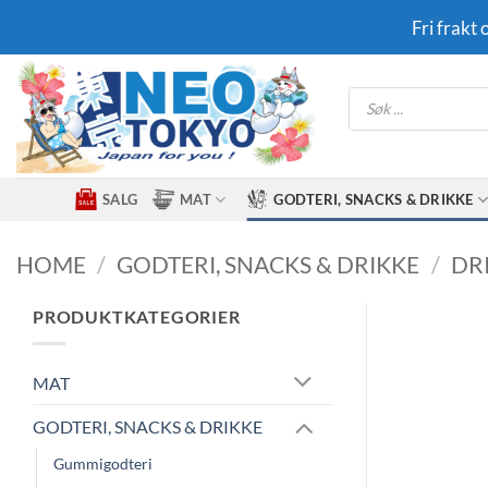
Skip
Fri frakt
to
content
Products
search
SALG
MAT
GODTERI, SNACKS & DRIKKE
HOME
/
GODTERI, SNACKS & DRIKKE
/
DR
PRODUKTKATEGORIER
MAT
GODTERI, SNACKS & DRIKKE
Gummigodteri