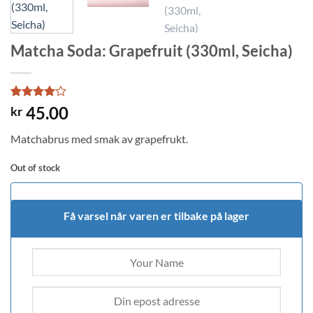
Matcha Soda: Grapefruit (330ml, Seicha)
Rated
2
4
45.00
kr
out of 5
based on
Matchabrus med smak av grapefrukt.
customer
ratings
Out of stock
Få varsel når varen er tilbake på lager