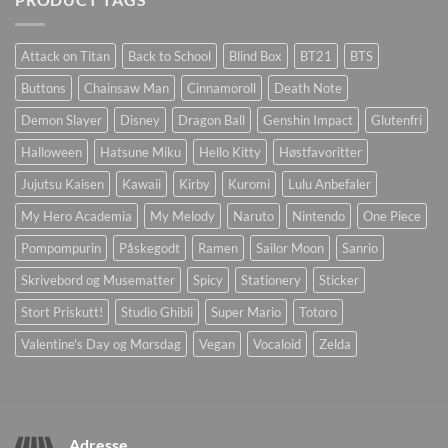
Attack on Titan
Back to School
Blind Box
BT21
BTS
Buttons
Chainsaw Man
Cinnamoroll
Death Note
Demon Slayer
Disney
Dragon Ball
Genshin Impact
Glutenfri
Halloween
Hatsune Miku
Hello Kitty
Høstfavoritter
Jujutsu Kaisen
Kawaii
Kirby
Kuromi
Lulu Anbefaler
My Hero Academia
My Melody
Naruto
Nintendo
One Piece
Pompompurin
Påskegodt
Ramen
Sailor Moon
Sanrio
Skrivebord og Musematter
Spicy
Stationery
Sticker
Stort Priskutt!
Studio Ghibli
Super Mario
Totoro
Valentine's Day og Morsdag
Vegan
Vocaloid
Zelda
Adresse