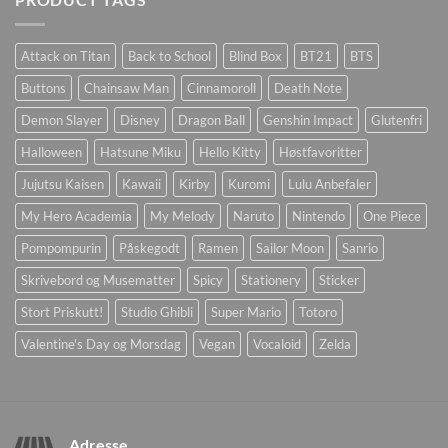
Attack on Titan
Back to School
Blind Box
BT21
BTS
Buttons
Chainsaw Man
Cinnamoroll
Death Note
Demon Slayer
Disney
Dragon Ball
Genshin Impact
Glutenfri
Halloween
Hatsune Miku
Hello Kitty
Høstfavoritter
Jujutsu Kaisen
Kawaii
Kirby
Kuromi
Lulu Anbefaler
My Hero Academia
My Melody
Naruto
Nintendo
One Piece
Pompompurin
Påskegodt
Ramen
Sailor Moon
Sanrio
Skrivebord og Musematter
Spicy
Stationery
Sticker
Stort Priskutt!
Studio Ghibli
Super Mario
Totoro
Valentine's Day og Morsdag
Vegan
Vocaloid
Zelda
Adresse