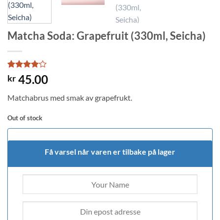
Matcha Soda: Grapefruit (330ml, Seicha)
Rated
2
4
45.00
kr
out of 5
based on
Matchabrus med smak av grapefrukt.
customer
ratings
Out of stock
Få varsel når varen er tilbake på lager