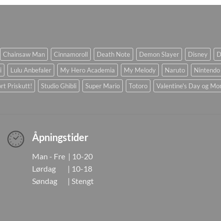
Chainsaw Man
Cinnamoroll
Death Note
Demon Slayer
Disney
D
i
Lulu Anbefaler
My Hero Academia
My Melody
Naruto
Nintendo
rt Priskutt!
Studio Ghibli
Super Mario
Totoro
Valentine's Day og Mo
Åpningstider
Man - Fre | 10-20
Lørdag | 10-18
Søndag | Stengt