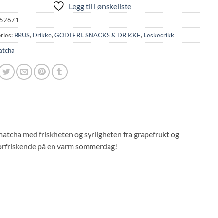
Legg til i ønskeliste
52671
ries:
BRUS
,
Drikke
,
GODTERI, SNACKS & DRIKKE
,
Leskedrikk
atcha
tcha med friskheten og syrligheten fra grapefrukt og
 forfriskende på en varm sommerdag!