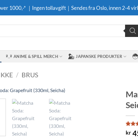
 over 1000,-* ｜Ingen tollavgift｜Sendes fra Oslo, innen 2-4 vir
ANIME & SPILL MERCH
JAPANSKE PRODUKTER
IKKE
/
BRUS
Mat
Sei
Legg til i
ønskeliste
Rate
2
4
kr
out o