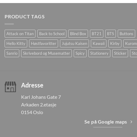
PRODUCT TAGS
Attack on Titan
Back to School
Blind Box
BT21
BTS
Buttons
Hello Kitty
Høstfavoritter
Jujutsu Kaisen
Kawaii
Kirby
Kurom
Sanrio
Skrivebord og Musematter
Spicy
Stationery
Sticker
Sto
Adresse
Karl Johans Gate 7
Arkaden 2.etasje
0154 Oslo
Se på Google maps