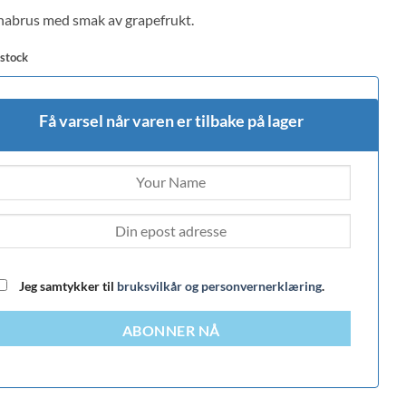
 on
abrus med smak av grapefrukt.
mer
s
 stock
Få varsel når varen er tilbake på lager
Jeg samtykker til
bruksvilkår og personvernerklæring
.
ABONNER NÅ