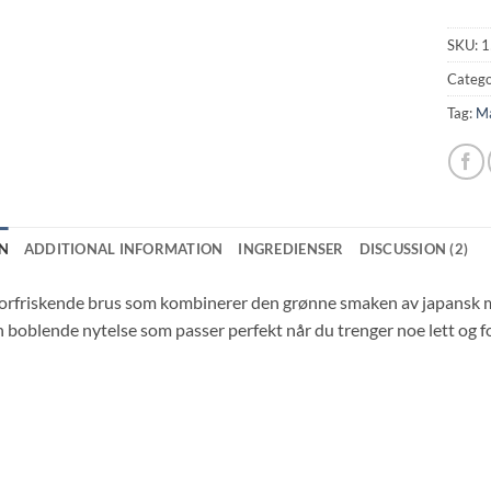
SKU:
1
Catego
Tag:
M
N
ADDITIONAL INFORMATION
INGREDIENSER
DISCUSSION (2)
orfriskende brus som kombinerer den grønne smaken av japansk ma
En boblende nytelse som passer perfekt når du trenger noe lett og