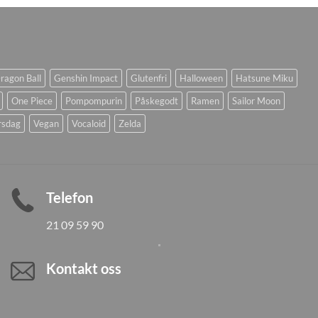
ragon Ball
Genshin Impact
Glutenfri
Halloween
Hatsune Miku
One Piece
Pompompurin
Påskegodt
Ramen
Sailor Moon
rsdag
Vegan
Vocaloid
Zelda
Telefon
21 09 59 90
Kontakt oss