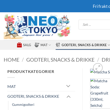
Skip
Fri frakt
to
content
Products
search
SALG
MAT
GODTERI, SNACKS & DRIKKE
HOME
/
GODTERI, SNACKS & DRIKKE
/
DR
PRODUKTKATEGORIER
MAT
GODTERI, SNACKS & DRIKKE
Gummigodteri