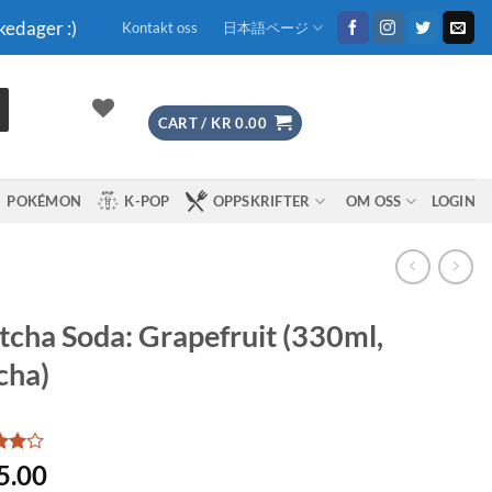
kedager :)
Kontakt oss
日本語ページ
CART /
KR
0.00
POKÉMON
K-POP
OPPSKRIFTER
OM OSS
LOGIN
cha Soda: Grapefruit (330ml,
cha)
d
4
5.00
f 5