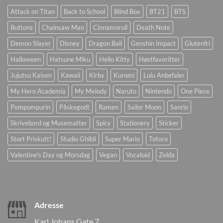
Attack on Titan
Back to School
Blind Box
BT21
BTS
Buttons
Chainsaw Man
Cinnamoroll
Death Note
Demon Slayer
Disney
Dragon Ball
Genshin Impact
Glutenfri
Halloween
Hatsune Miku
Hello Kitty
Høstfavoritter
Jujutsu Kaisen
Kawaii
Kirby
Kuromi
Lulu Anbefaler
My Hero Academia
My Melody
Naruto
Nintendo
One Piece
Pompompurin
Påskegodt
Ramen
Sailor Moon
Sanrio
Skrivebord og Musematter
Spicy
Stationery
Sticker
Stort Priskutt!
Studio Ghibli
Super Mario
Totoro
Valentine's Day og Morsdag
Vegan
Vocaloid
Zelda
Adresse
Karl Johans Gate 7