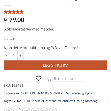
Rated
2
5
79.00
kr
out of 5
based on
Sjokoladetrøfler med matcha.
customer
ratings
In stock
Kjøp dette produktet nå og få
3
NeoTokens!
Matcha Chocolate Truffe (71g, Bourbon) quantity
LEGG I KURV
Legg til i ønskeliste
SKU:
152433
Categories:
GODTERI, SNACKS & DRIKKE
,
Sjokolade og Kjeks
Tags:
17. mai
,
Lulu Anbefaler
,
Matcha
,
Valentine's Day og Morsdag