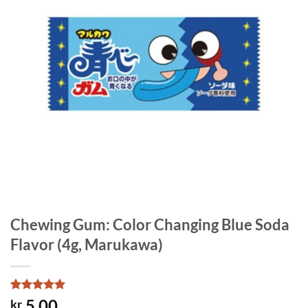
Chewing Gum: Color Changing Blue Soda
Flavor (4g, Marukawa)
Rated
1
5
5.00
kr