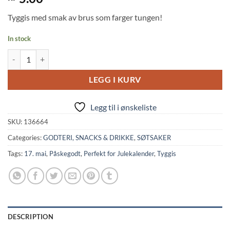
out of 5
based on
Tyggis med smak av brus som farger tungen!
customer
rating
In stock
Chewing Gum: Color Changing Blue Soda Flavor (4g, Marukawa) quant
LEGG I KURV
Legg til i ønskeliste
SKU:
136664
Categories:
GODTERI, SNACKS & DRIKKE
,
SØTSAKER
Tags:
17. mai
,
Påskegodt
,
Perfekt for Julekalender
,
Tyggis
DESCRIPTION