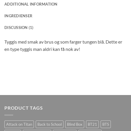
ADDITIONAL INFORMATION
INGREDIENSER
DISCUSSION (1)
Tyggis med smak av brus og som farger tungen blå. Dette er
en type tyggis man aldri kan få nok av!
PRODUCT TAGS
Attack on Titan
Back to School
Blind Box
BT21
BTS