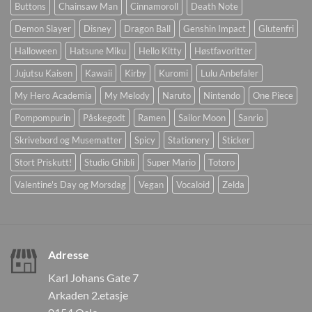
Buttons
Chainsaw Man
Cinnamoroll
Death Note
Demon Slayer
Disney
Dragon Ball
Genshin Impact
Glutenfri
Halloween
Hatsune Miku
Hello Kitty
Høstfavoritter
Jujutsu Kaisen
Kawaii
Kirby
Kuromi
Lulu Anbefaler
My Hero Academia
My Melody
Naruto
Nintendo
One Piece
Pompompurin
Påskegodt
Ramen
Sailor Moon
Sanrio
Skrivebord og Musematter
Spicy
Stationery
Sticker
Stort Priskutt!
Studio Ghibli
Super Mario
Totoro
Valentine's Day og Morsdag
Vegan
Vocaloid
Zelda
Adresse
Karl Johans Gate 7
Arkaden 2.etasje