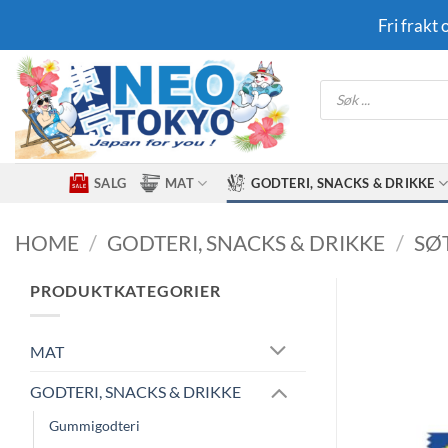
Skip
Fri frakt
to
content
Products
search
SALG
MAT
GODTERI, SNACKS & DRIKKE
HOME
/
GODTERI, SNACKS & DRIKKE
/
SØ
PRODUKTKATEGORIER
MAT
GODTERI, SNACKS & DRIKKE
Gummigodteri