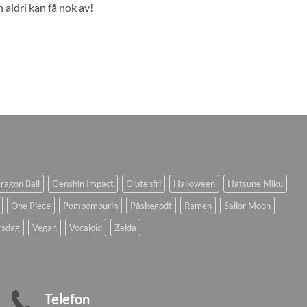
 aldri kan få nok av!
ragon Ball
Genshin Impact
Glutenfri
Halloween
Hatsune Miku
One Piece
Pompompurin
Påskegodt
Ramen
Sailor Moon
rsdag
Vegan
Vocaloid
Zelda
Telefon