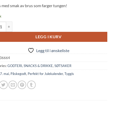
 on
s med smak av brus som farger tungen!
mer
k
g Gum: Color Changing Blue Soda Flavor (4g, Marukawa) quantity
LEGG I KURV
Legg til i ønskeliste
36664
ries:
GODTERI, SNACKS & DRIKKE
,
SØTSAKER
7. mai
,
Påskegodt
,
Perfekt for Julekalender
,
Tyggis