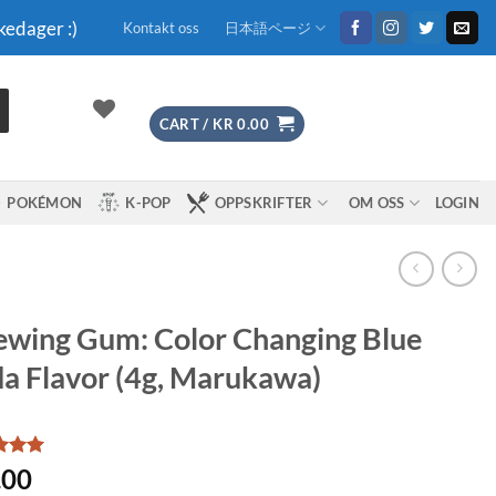
kedager :)
Kontakt oss
日本語ページ
CART /
KR
0.00
POKÉMON
K-POP
OPPSKRIFTER
OM OSS
LOGIN
wing Gum: Color Changing Blue
a Flavor (4g, Marukawa)
d
5
.00
f 5