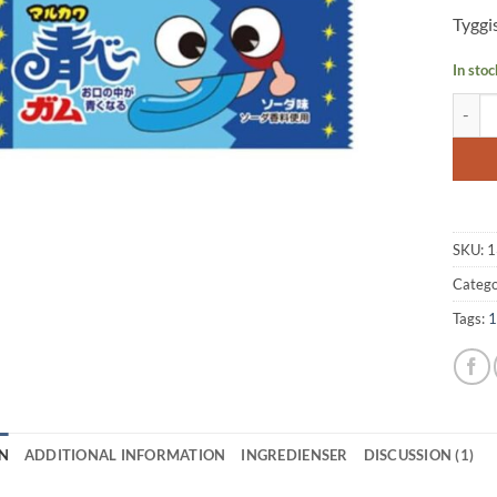
based
Tyggi
custo
rating
In stoc
Chewin
SKU:
1
Catego
Tags:
1
N
ADDITIONAL INFORMATION
INGREDIENSER
DISCUSSION (1)