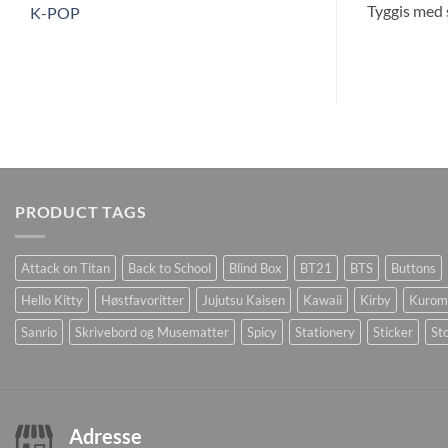
Tyggis med 
K-POP
PRODUCT TAGS
Attack on Titan
Back to School
Blind Box
BT21
BTS
Buttons
Hello Kitty
Høstfavoritter
Jujutsu Kaisen
Kawaii
Kirby
Kurom
Sanrio
Skrivebord og Musematter
Spicy
Stationery
Sticker
Sto
Adresse