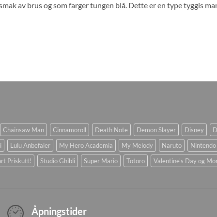
smak av brus og som farger tungen blå. Dette er en type tyggis man
Chainsaw Man
Cinnamoroll
Death Note
Demon Slayer
Disney
D
i
Lulu Anbefaler
My Hero Academia
My Melody
Naruto
Nintendo
rt Priskutt!
Studio Ghibli
Super Mario
Totoro
Valentine's Day og Mo
Åpningstider