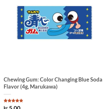
Chewing Gum: Color Changing Blue Soda
Flavor (4g, Marukawa)
Rated
1
5
5.00
kr