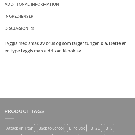
ADDITIONAL INFORMATION
INGREDIENSER
DISCUSSION (1)
Tyggis med smak av brus og som farger tungen blå. Dette er
en type tyggis man aldri kan få nok av!
PRODUCT TAGS
Attack on Titan
Back to School
Blind Box
BT21
BTS