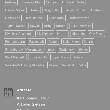
Buttons
Chainsaw Man
Cinnamoroll
Death Note
Demon Slayer
Disney
Dragon Ball
Genshin Impact
Glutenfri
Halloween
Hatsune Miku
Hello Kitty
Høstfavoritter
Jujutsu Kaisen
Kawaii
Kirby
Kuromi
Lulu Anbefaler
My Hero Academia
My Melody
Naruto
Nintendo
One Piece
Pompompurin
Påskegodt
Ramen
Sailor Moon
Sanrio
Skrivebord og Musematter
Spicy
Stationery
Sticker
Stort Priskutt!
Studio Ghibli
Super Mario
Totoro
Valentine's Day og Morsdag
Vegan
Vocaloid
Zelda
Adresse
Karl Johans Gate 7
Arkaden 2.etasje