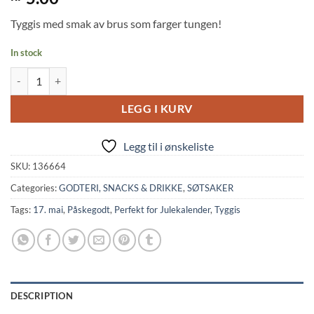
out of 5
based on
Tyggis med smak av brus som farger tungen!
customer
rating
In stock
Chewing Gum: Color Changing Blue Soda Flavor (4g, Marukawa) quant
LEGG I KURV
Legg til i ønskeliste
SKU:
136664
Categories:
GODTERI, SNACKS & DRIKKE
,
SØTSAKER
Tags:
17. mai
,
Påskegodt
,
Perfekt for Julekalender
,
Tyggis
DESCRIPTION