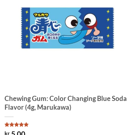
Chewing Gum: Color Changing Blue Soda
Flavor (4g, Marukawa)
Rated
1
5
5.00
kr