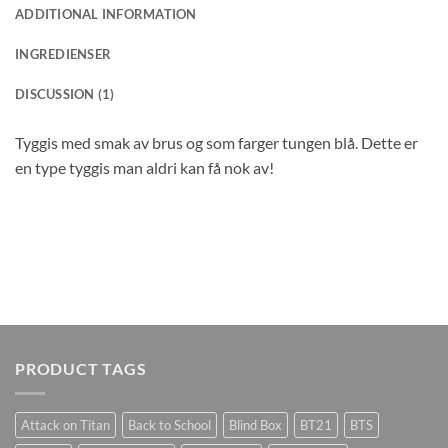
ADDITIONAL INFORMATION
INGREDIENSER
DISCUSSION (1)
Tyggis med smak av brus og som farger tungen blå. Dette er
en type tyggis man aldri kan få nok av!
PRODUCT TAGS
Attack on Titan
Back to School
Blind Box
BT21
BTS