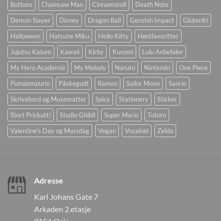
Buttons
Chainsaw Man
Cinnamoroll
Death Note
Demon Slayer
Disney
Dragon Ball
Genshin Impact
Glutenfri
Halloween
Hatsune Miku
Hello Kitty
Høstfavoritter
Jujutsu Kaisen
Kawaii
Kirby
Kuromi
Lulu Anbefaler
My Hero Academia
My Melody
Naruto
Nintendo
One Piece
Pompompurin
Påskegodt
Ramen
Sailor Moon
Sanrio
Skrivebord og Musematter
Spicy
Stationery
Sticker
Stort Priskutt!
Studio Ghibli
Super Mario
Totoro
Valentine's Day og Morsdag
Vegan
Vocaloid
Zelda
Adresse
Karl Johans Gate 7
Arkaden 2.etasje