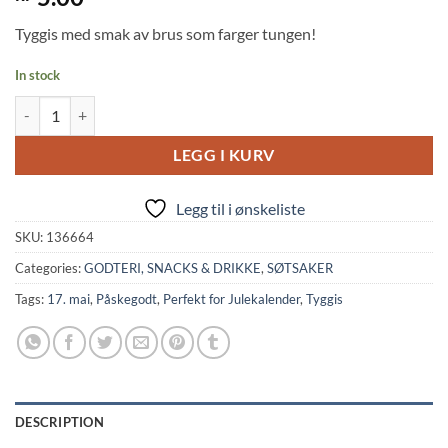
out of 5
based on
Tyggis med smak av brus som farger tungen!
customer
rating
In stock
Chewing Gum: Color Changing Blue Soda Flavor (4g, Marukawa) quant
LEGG I KURV
Legg til i ønskeliste
SKU:
136664
Categories:
GODTERI, SNACKS & DRIKKE
,
SØTSAKER
Tags:
17. mai
,
Påskegodt
,
Perfekt for Julekalender
,
Tyggis
DESCRIPTION