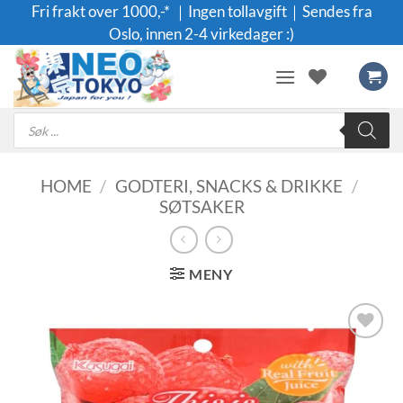
Skip
Fri frakt over 1000,-* ｜Ingen tollavgift｜Sendes fra
to
Oslo, innen 2-4 virkedager :)
content
Products
search
HOME
/
GODTERI, SNACKS & DRIKKE
/
SØTSAKER
MENY
Legg til i
ønskeliste