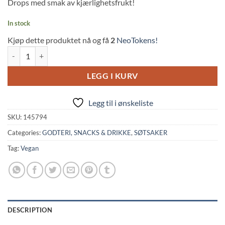
Drops med smak av kjærlighetsfrukt!
customer
ratings
In stock
Kjøp dette produktet nå og få
2
NeoTokens!
Lychee Candy (115g, Kasugai Seika) quantity
LEGG I KURV
Legg til i ønskeliste
SKU:
145794
Categories:
GODTERI, SNACKS & DRIKKE
,
SØTSAKER
Tag:
Vegan
DESCRIPTION