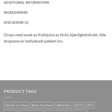
ADDITIONAL INFORMATION
INGREDIENSER
DISCUSSION (3)
Drops med smak av fruktjuice av litchi, kjærlighetsfrukt. Alle
dropsene er individuelt pakket inn.
PRODUCT TAGS
Attack on Titan
Back to School
Blind Box
BT21
BTS