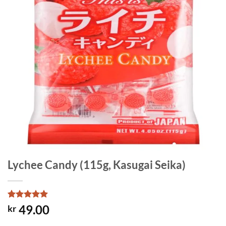
Lychee Candy (115g, Kasugai Seika)
Rated
3
5
49.00
kr
out of 5
based on