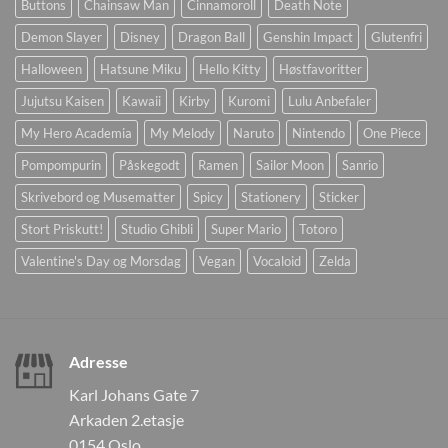
Buttons
Chainsaw Man
Cinnamoroll
Death Note
Demon Slayer
Disney
Dragon Ball
Genshin Impact
Glutenfri
Halloween
Hatsune Miku
Hello Kitty
Høstfavoritter
Jujutsu Kaisen
Kawaii
Kirby
Kuromi
Lulu Anbefaler
My Hero Academia
My Melody
Naruto
Nintendo
One Piece
Pompompurin
Påskegodt
Ramen
Sailor Moon
Sanrio
Skrivebord og Musematter
Spicy
Stationery
Sticker
Stort Priskutt!
Studio Ghibli
Super Mario
Totoro
Valentine's Day og Morsdag
Vegan
Vocaloid
Zelda
Adresse
Karl Johans Gate 7
Arkaden 2.etasje
0154 Oslo