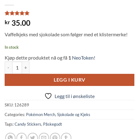
Rated
1
5
35.00
kr
out of 5
based on
Vaffelkjeks med sjokolade som følger med et klistermerke!
customer
rating
In stock
Kjøp dette produktet nå og få
1
NeoToken!
Lotte: Pokemon Wafer Chocolate w/Sticker (23g) quantity
LEGG I KURV
Legg til i ønskeliste
SKU:
126289
Categories:
Pokémon Merch
,
Sjokolade og Kjeks
Tags:
Candy Stickers
,
Påskegodt