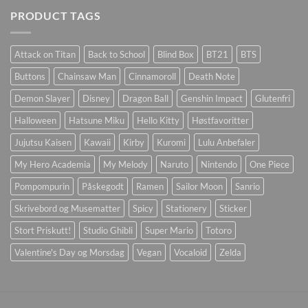
PRODUCT TAGS
Attack on Titan
Back to School
Blind Box
BT21
BTS
Buttons
Chainsaw Man
Cinnamoroll
Death Note
Demon Slayer
Disney
Dragon Ball
Genshin Impact
Glutenfri
Halloween
Hatsune Miku
Hello Kitty
Høstfavoritter
Jujutsu Kaisen
Kawaii
Kirby
Kuromi
Lulu Anbefaler
My Hero Academia
My Melody
Naruto
Nintendo
One Piece
Pompompurin
Påskegodt
Ramen
Sailor Moon
Sanrio
Skrivebord og Musematter
Spicy
Stationery
Sticker
Stort Priskutt!
Studio Ghibli
Super Mario
Totoro
Valentine's Day og Morsdag
Vegan
Vocaloid
Zelda