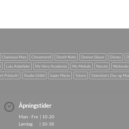
Chainsaw Man
Cinnamoroll
Death Note
Demon Slayer
Disney
D
i
Lulu Anbefaler
My Hero Academia
My Melody
Naruto
Nintendo
rt Priskutt!
Studio Ghibli
Super Mario
Totoro
Valentine's Day og Mo
Åpningstider
Man - Fre | 10-20
Lørdag | 10-18