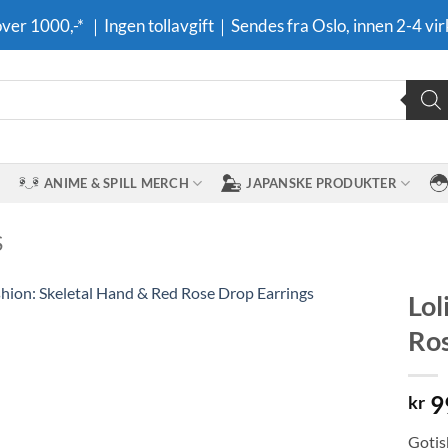
 over 1000,-* ｜Ingen tollavgift｜Sendes fra Oslo, innen 2-4 vir
ANIME & SPILL MERCH
JAPANSKE PRODUKTER
S
Lol
Ros
Legg til i
ønskeliste
9
kr
Gotis