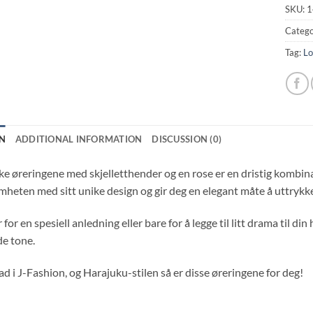
SKU:
1
Catego
Tag:
Lo
N
ADDITIONAL INFORMATION
DISCUSSION (0)
ke øreringene med skjelletthender og en rose er en dristig kombin
eten med sitt unike design og gir deg en elegant måte å uttrykke 
 for en spesiell anledning eller bare for å legge til litt drama til din
de tone.
d i J-Fashion, og Harajuku-stilen så er disse øreringene for deg!