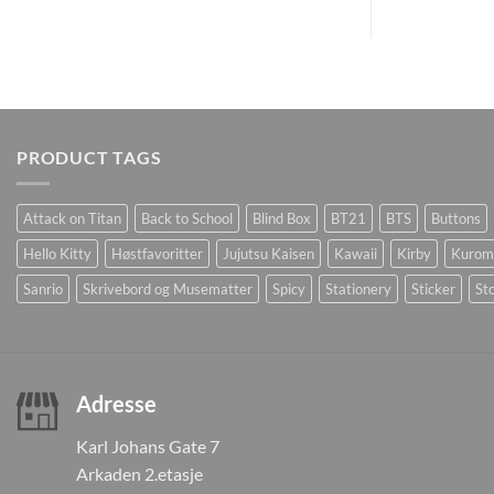
PRODUCT TAGS
Attack on Titan
Back to School
Blind Box
BT21
BTS
Buttons
Hello Kitty
Høstfavoritter
Jujutsu Kaisen
Kawaii
Kirby
Kurom
Sanrio
Skrivebord og Musematter
Spicy
Stationery
Sticker
Sto
Adresse
Karl Johans Gate 7
Arkaden 2.etasje