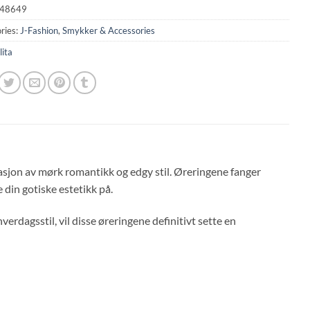
48649
ries:
J-Fashion
,
Smykker & Accessories
lita
asjon av mørk romantikk og edgy stil. Øreringene fanger
din gotiske estetikk på.
 hverdagsstil, vil disse øreringene definitivt sette en