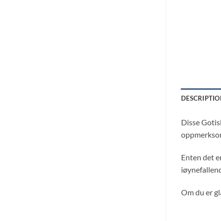
DESCRIPTIO
Disse Gotis
oppmerksomh
Enten det er
iøynefallen
Om du er gla