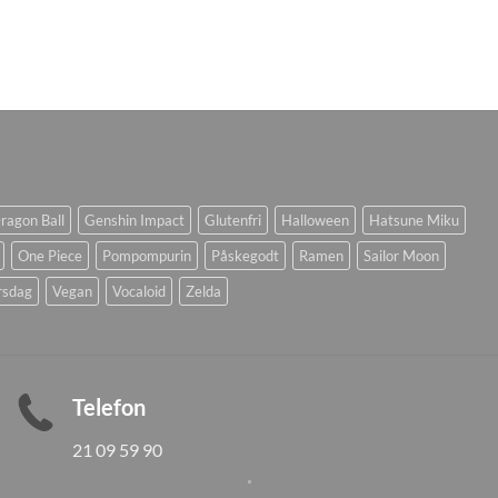
ragon Ball
Genshin Impact
Glutenfri
Halloween
Hatsune Miku
One Piece
Pompompurin
Påskegodt
Ramen
Sailor Moon
rsdag
Vegan
Vocaloid
Zelda
Telefon
21 09 59 90