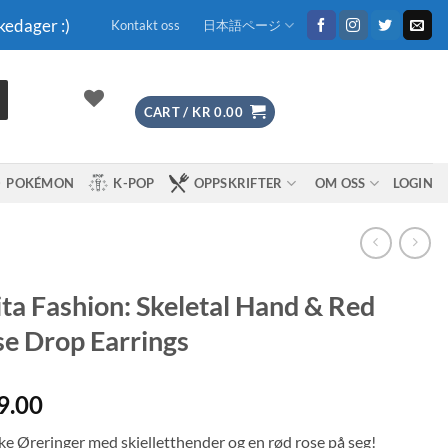
kedager :)
Kontakt oss
日本語ページ
CART /
KR
0.00
POKÉMON
K-POP
OPPSKRIFTER
OM OSS
LOGIN
ita Fashion: Skeletal Hand & Red
e Drop Earrings
9.00
ke Øreringer med skjelletthender og en rød rose på seg!