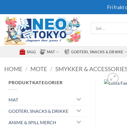
Skip
Fri frakt
to
content
Products
search
SALG
MAT
GODTERI, SNACKS & DRIKKE
HOME
/
MOTE
/
SMYKKER & ACCESSORIE
PRODUKTKATEGORIER
MAT
GODTERI, SNACKS & DRIKKE
ANIME & SPILL MERCH