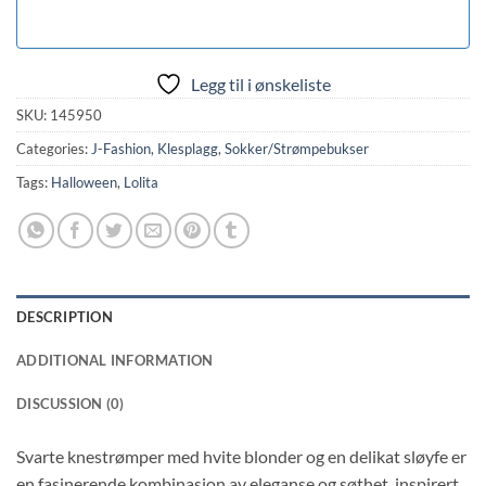
Legg til i ønskeliste
SKU:
145950
Categories:
J-Fashion
,
Klesplagg
,
Sokker/Strømpebukser
Tags:
Halloween
,
Lolita
DESCRIPTION
ADDITIONAL INFORMATION
DISCUSSION (0)
Svarte knestrømper med hvite blonder og en delikat sløyfe er
en fasinerende kombinasjon av eleganse og søthet, inspirert