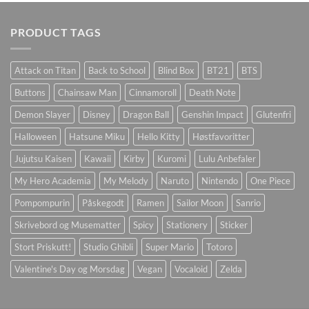
PRODUCT TAGS
Attack on Titan
Back to School
Blind Box
BT21
BTS
Buttons
Chainsaw Man
Cinnamoroll
Death Note
Demon Slayer
Disney
Dragon Ball
Genshin Impact
Glutenfri
Halloween
Hatsune Miku
Hello Kitty
Høstfavoritter
Jujutsu Kaisen
Kawaii
Kirby
Kuromi
Lulu Anbefaler
My Hero Academia
My Melody
Naruto
Nintendo
One Piece
Pompompurin
Påskegodt
Ramen
Sailor Moon
Sanrio
Skrivebord og Musematter
Spicy
Stationery
Sticker
Stort Priskutt!
Studio Ghibli
Super Mario
Totoro
Valentine's Day og Morsdag
Vegan
Vocaloid
Zelda