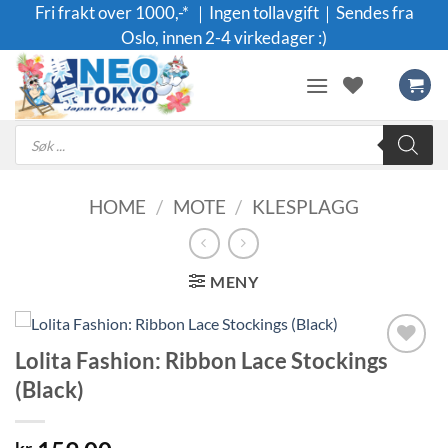
Skip
Fri frakt over 1000,-* ｜Ingen tollavgift｜Sendes fra
to
Oslo, innen 2-4 virkedager :)
content
Products
search
HOME
/
MOTE
/
KLESPLAGG
MENY
Lolita Fashion: Ribbon Lace Stockings
Legg til i
(Black)
ønskeliste