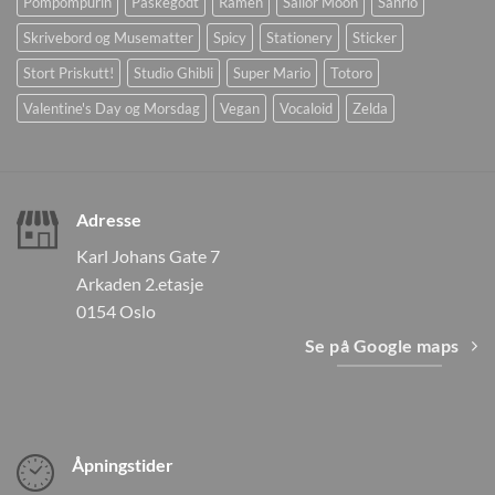
Pompompurin
Påskegodt
Ramen
Sailor Moon
Sanrio
Skrivebord og Musematter
Spicy
Stationery
Sticker
Stort Priskutt!
Studio Ghibli
Super Mario
Totoro
Valentine's Day og Morsdag
Vegan
Vocaloid
Zelda
Adresse
Karl Johans Gate 7
Arkaden 2.etasje
0154 Oslo
Se på Google maps
Åpningstider