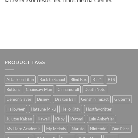
katteørene som festes med i håret med hårspenner.
PRODUCT TAGS
Attack on Titan
Back to School
Blind Box
BT21
BTS
Buttons
Chainsaw Man
Cinnamoroll
Death Note
Demon Slayer
Disney
Dragon Ball
Genshin Impact
Glutenfri
Halloween
Hatsune Miku
Hello Kitty
Høstfavoritter
Jujutsu Kaisen
Kawaii
Kirby
Kuromi
Lulu Anbefaler
My Hero Academia
My Melody
Naruto
Nintendo
One Piece