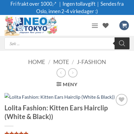
Skip
Fri frakt over 1000,-* ｜Ingen tollavgift｜Sendes fra
to
Oslo, innen 2-4 virkedager :)
content
Products
search
HOME
/
MOTE
/
J-FASHION
MENY
Lolita Fashion: Kitten Ears Hairclip
Legg til i
(White & Black))
ønskeliste