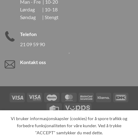
Man - Fre | 10-20
Lørdag | 10-18
Søndag | Stengt
Telefon
21 09 59 90
Kontakt oss
Visa
Visa
Maestro
MasterCard
MasterCard
Klarna
DanK
Electron
2
Credit
Vipps
Card
Vi bruker informasjonskapsler (cookies) for å spore trafikk og
forbedre funksjonaliteten for våre kunder. Ved å trykke
TILBAKEKALLINGER
KONTAKT OSS
OM OSS
SPESIALBESTILLING
MIN KONTO
ALL PRODUCTS
"ACCEPT" samtykker du med dette.