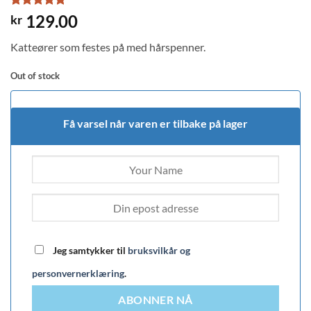
Rated
1
5
129.00
kr
out of 5
based on
Katteører som festes på med hårspenner.
customer
rating
Out of stock
Få varsel når varen er tilbake på lager
Jeg samtykker til
bruksvilkår og
personvernerklæring
.
ABONNER NÅ