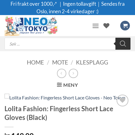
Skip
Fri frakt over 1000,-* ｜Ingen tollavgift｜Sendes fra
to
Oslo, innen 2-4 virkedager :)
content
Products
search
HOME
/
MOTE
/
KLESPLAGG
MENY
Lolita Fashion: Fingerless Short Lace
Legg til i
Gloves (Black)
ønskeliste