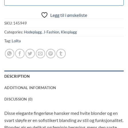
Legg til i ønskeliste
SKU:
145949
Categories:
Hodeplagg
,
J-Fashion
,
Klesplagg
Tag:
Lolita
DESCRIPTION
ADDITIONAL INFORMATION
DISCUSSION (0)
Disse elegante fingerløse hansker med hvite blonder og en
svart sløyfe er en sofistikert blanding av stil og funksjonalitet.
Blonder gir en delikat og feminin berøring, mens den sorte