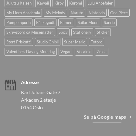
Jujutsu Kaisen
Kawaii
Kirby
Kuromi
Lulu Anbefaler
My Hero Academia
My Melody
Naruto
Nintendo
One Piece
Pompompurin
Påskegodt
Ramen
Sailor Moon
Sanrio
Skrivebord og Musematter
Spicy
Stationery
Sticker
Stort Priskutt!
Studio Ghibli
Super Mario
Totoro
Valentine's Day og Morsdag
Vegan
Vocaloid
Zelda
Adresse
Karl Johans Gate 7
Arkaden 2.etasje
0154 Oslo
Se på Google maps