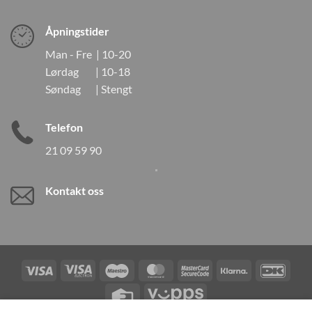
Åpningstider
Man - Fre | 10-20
Lørdag | 10-18
Søndag | Stengt
Telefon
21 09 59 90
Kontakt oss
Visa
Visa
Maestro
MasterCard
MasterCard
Klarna
DanK
Electron
2
Credit
Vipps
Card