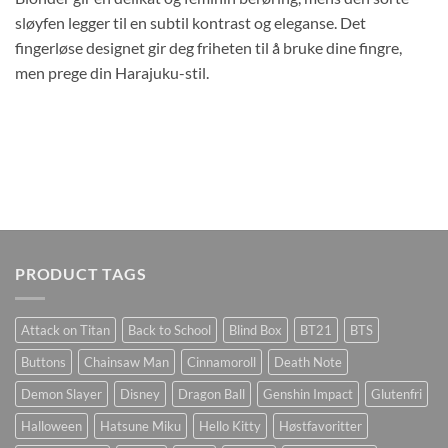
sløyfen legger til en subtil kontrast og eleganse. Det
fingerløse designet gir deg friheten til å bruke dine fingre,
men prege din Harajuku-stil.
PRODUCT TAGS
Attack on Titan
Back to School
Blind Box
BT21
BTS
Buttons
Chainsaw Man
Cinnamoroll
Death Note
Demon Slayer
Disney
Dragon Ball
Genshin Impact
Glutenfri
Halloween
Hatsune Miku
Hello Kitty
Høstfavoritter