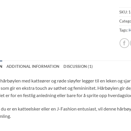
SKU:
1
Catego
Tags:
H
N
ADDITIONAL INFORMATION
DISCUSSION (1)
årbøylen med katteører og røde sløyfer legger til en leken og sjar
 som gir en ekstra touch av søthet og femininitet. Hårbøylen gir de
det er for en festlig anledning eller bare for å sprite opp hverdagsl
du er en katteelsker eller en J-Fashion entusiast, vil denne hårbøy
mling.