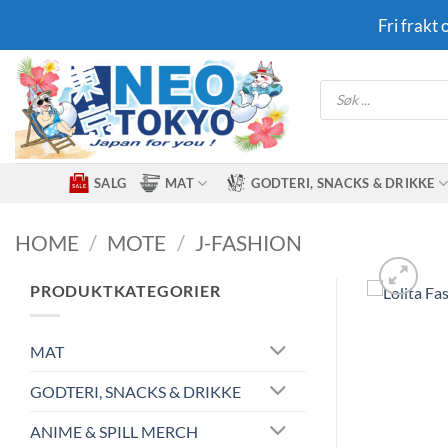
Skip
Fri frakt
to
content
Products
search
SALG
MAT
GODTERI, SNACKS & DRIKKE
HOME
/
MOTE
/
J-FASHION
PRODUKTKATEGORIER
MAT
GODTERI, SNACKS & DRIKKE
ANIME & SPILL MERCH