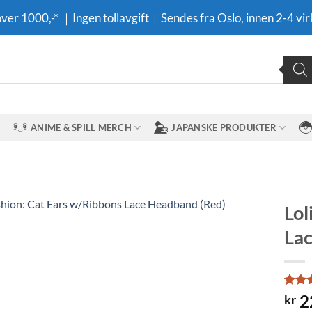
 over 1000,-* ｜Ingen tollavgift｜Sendes fra Oslo, innen 2-4 vir
ANIME & SPILL MERCH
JAPANSKE PRODUKTER
Lol
Lac
Legg til i
ønskeliste
Rate
1
2
kr
out o