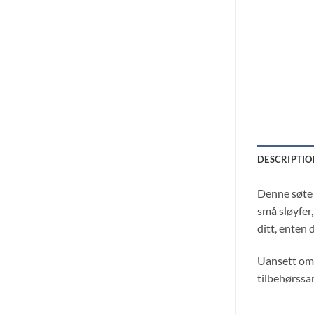
DESCRIPTIO
Denne søte h
små sløyfer,
ditt, enten 
Uansett om 
tilbehørssa