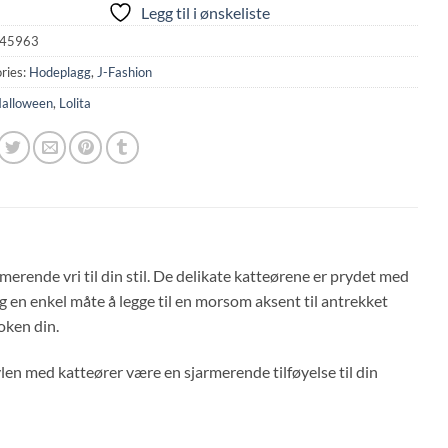
Legg til i ønskeliste
45963
ries:
Hodeplagg
,
J-Fashion
alloween
,
Lolita
merende vri til din stil. De delikate katteørene er prydet med
g en enkel måte å legge til en morsom aksent til antrekket
ooken din.
len med katteører være en sjarmerende tilføyelse til din