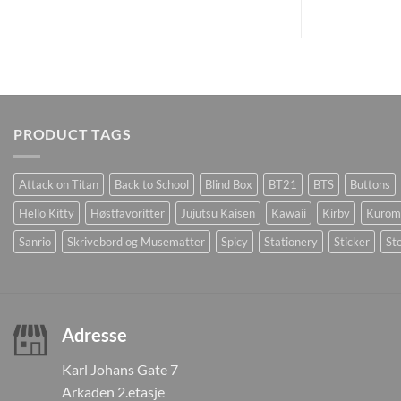
PRODUCT TAGS
Attack on Titan
Back to School
Blind Box
BT21
BTS
Buttons
Hello Kitty
Høstfavoritter
Jujutsu Kaisen
Kawaii
Kirby
Kurom
Sanrio
Skrivebord og Musematter
Spicy
Stationery
Sticker
Sto
Adresse
Karl Johans Gate 7
Arkaden 2.etasje