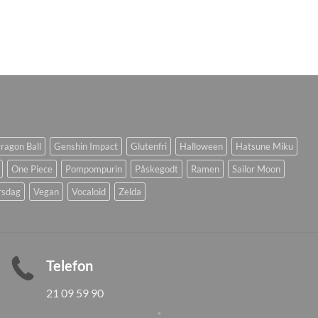
ragon Ball
Genshin Impact
Glutenfri
Halloween
Hatsune Miku
One Piece
Pompompurin
Påskegodt
Ramen
Sailor Moon
rsdag
Vegan
Vocaloid
Zelda
Telefon
21 09 59 90