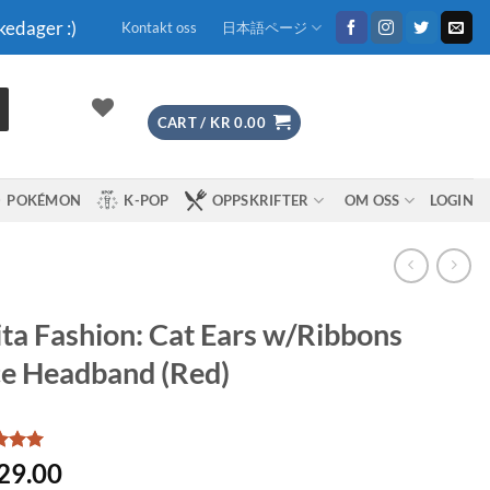
kedager :)
Kontakt oss
日本語ページ
CART /
KR
0.00
POKÉMON
K-POP
OPPSKRIFTER
OM OSS
LOGIN
ita Fashion: Cat Ears w/Ribbons
e Headband (Red)
d
5
29.00
f 5