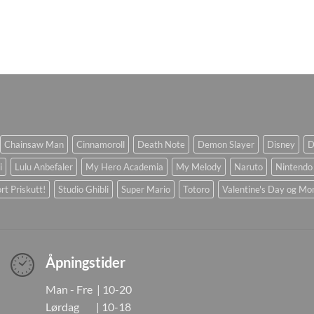
Chainsaw Man
Cinnamoroll
Death Note
Demon Slayer
Disney
D
i
Lulu Anbefaler
My Hero Academia
My Melody
Naruto
Nintendo
rt Priskutt!
Studio Ghibli
Super Mario
Totoro
Valentine's Day og Mo
Åpningstider
Man - Fre | 10-20
Lørdag | 10-18