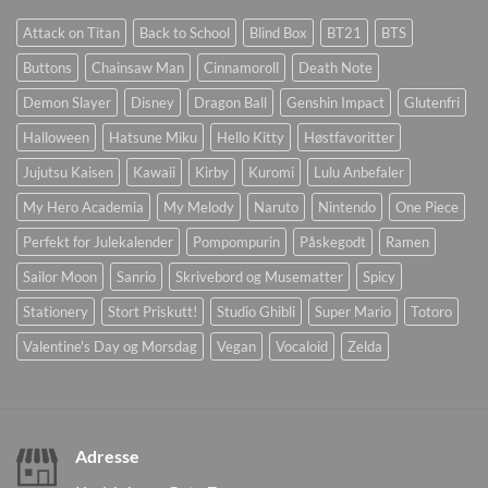
Attack on Titan
Back to School
Blind Box
BT21
BTS
Buttons
Chainsaw Man
Cinnamoroll
Death Note
Demon Slayer
Disney
Dragon Ball
Genshin Impact
Glutenfri
Halloween
Hatsune Miku
Hello Kitty
Høstfavoritter
Jujutsu Kaisen
Kawaii
Kirby
Kuromi
Lulu Anbefaler
My Hero Academia
My Melody
Naruto
Nintendo
One Piece
Perfekt for Julekalender
Pompompurin
Påskegodt
Ramen
Sailor Moon
Sanrio
Skrivebord og Musematter
Spicy
Stationery
Stort Priskutt!
Studio Ghibli
Super Mario
Totoro
Valentine's Day og Morsdag
Vegan
Vocaloid
Zelda
Adresse