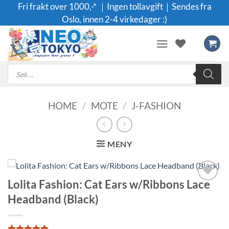
Skip
Fri frakt over 1000,-* ｜Ingen tollavgift｜Sendes fra
to
Oslo, innen 2-4 virkedager :)
content
Products
search
HOME
/
MOTE
/
J-FASHION
MENY
Lolita Fashion: Cat Ears w/Ribbons Lace
Legg til i
Headband (Black)
ønskeliste