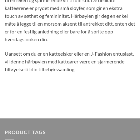
til en leken og sjarmerende vri til din stil. De delikate
katteørene er prydet med små sløyfer, som gir en ekstra
touch av søthet og femininitet. Hårbøylen gir deg en enkel
måte å legge til en morsom aksent til antrekket ditt, enten det
er for en festlig anledning eller bare for å sprite opp
hverdagslooken din.
Uansett om du er en katteelsker eller en J-Fashion entusiast,
vil denne hårbøylen med katteører være en sjarmerende
tilføyelse til din tilbehørssamling.
PRODUCT TAGS