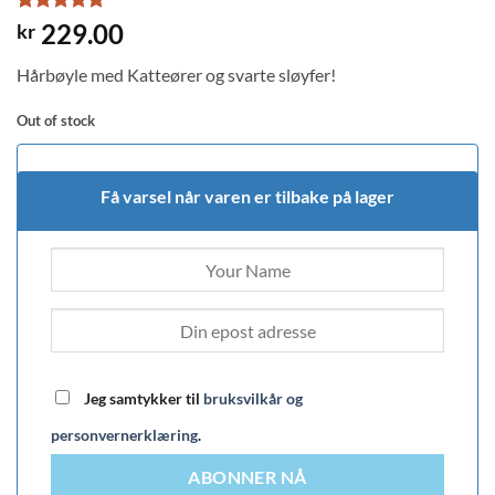
Rated
1
5
229.00
kr
out of 5
based on
Hårbøyle med Katteører og svarte sløyfer!
customer
rating
Out of stock
Få varsel når varen er tilbake på lager
Jeg samtykker til
bruksvilkår og
personvernerklæring
.
ABONNER NÅ