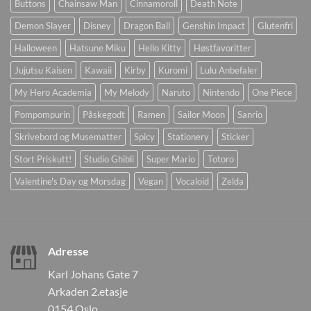
Buttons
Chainsaw Man
Cinnamoroll
Death Note
Demon Slayer
Disney
Dragon Ball
Genshin Impact
Glutenfri
Halloween
Hatsune Miku
Hello Kitty
Høstfavoritter
Jujutsu Kaisen
Kawaii
Kirby
Kuromi
Lulu Anbefaler
My Hero Academia
My Melody
Naruto
Nintendo
One Piece
Pompompurin
Påskegodt
Ramen
Sailor Moon
Sanrio
Skrivebord og Musematter
Spicy
Stationery
Sticker
Stort Priskutt!
Studio Ghibli
Super Mario
Totoro
Valentine's Day og Morsdag
Vegan
Vocaloid
Zelda
Adresse
Karl Johans Gate 7
Arkaden 2.etasje
0154 Oslo