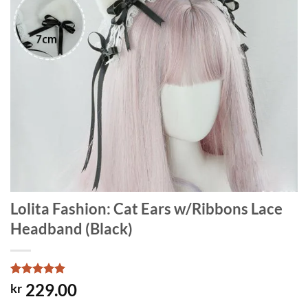
Lolita Fashion: Cat Ears w/Ribbons Lace
Headband (Black)
Rated
1
5
229.00
kr
out of 5
based on