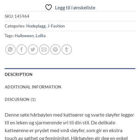
Legg til i ønskeliste
SKU:
145964
Categories:
Hodeplagg
,
J-Fashion
Tags:
Halloween
,
Lolita
DESCRIPTION
ADDITIONAL INFORMATION
DISCUSSION (1)
Denne søte hårbøylen med katteører og svarte sløyfer legger
til en leken og sjarmerende vri til din stil. De delikate
katteørene er prydet med små sløyfer, som gir en ekstra
touch av søthet og femininitet. Hårbøylen gir deg en enkel