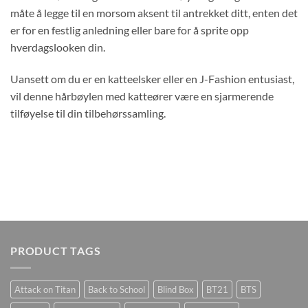
måte å legge til en morsom aksent til antrekket ditt, enten det
er for en festlig anledning eller bare for å sprite opp
hverdagslooken din.
Uansett om du er en katteelsker eller en J-Fashion entusiast,
vil denne hårbøylen med katteører være en sjarmerende
tilføyelse til din tilbehørssamling.
PRODUCT TAGS
Attack on Titan
Back to School
Blind Box
BT21
BTS