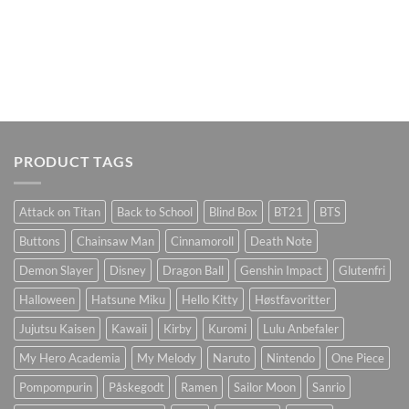
PRODUCT TAGS
Attack on Titan
Back to School
Blind Box
BT21
BTS
Buttons
Chainsaw Man
Cinnamoroll
Death Note
Demon Slayer
Disney
Dragon Ball
Genshin Impact
Glutenfri
Halloween
Hatsune Miku
Hello Kitty
Høstfavoritter
Jujutsu Kaisen
Kawaii
Kirby
Kuromi
Lulu Anbefaler
My Hero Academia
My Melody
Naruto
Nintendo
One Piece
Pompompurin
Påskegodt
Ramen
Sailor Moon
Sanrio