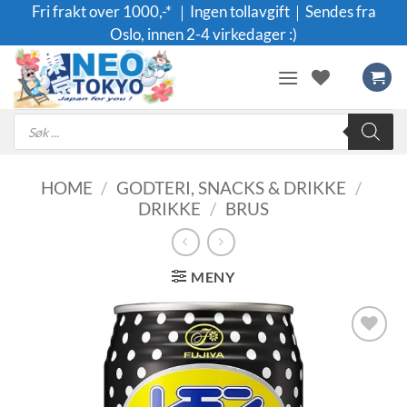
Skip
Fri frakt over 1000,-* ｜Ingen tollavgift｜Sendes fra
to
Oslo, innen 2-4 virkedager :)
content
Products
search
HOME
/
GODTERI, SNACKS & DRIKKE
/
DRIKKE
/
BRUS
MENY
Legg til i
ønskeliste