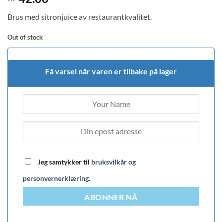
out of 5
based on
Brus med sitronjuice av restaurantkvalitet.
customer
rating
Out of stock
Få varsel når varen er tilbake på lager
Jeg samtykker til
bruksvilkår og
personvernerklæring
.
ABONNER NÅ