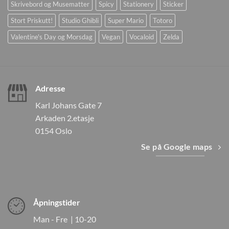
Skrivebord og Musematter
Spicy
Stationery
Sticker
Stort Priskutt!
Studio Ghibli
Super Mario
Totoro
Valentine's Day og Morsdag
Vegan
Vocaloid
Zelda
Adresse
Karl Johans Gate 7
Arkaden 2.etasje
0154 Oslo
Se på Google maps
Åpningstider
Man - Fre | 10-20