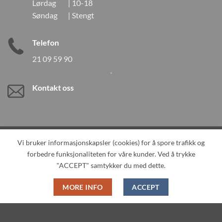
Lørdag | 10-18
Søndag | Stengt
Telefon
21 09 59 90
Kontakt oss
Vi bruker informasjonskapsler (cookies) for å spore trafikk og
Visa
Visa
Maestro
MasterCard
MasterCard
Klarna
DanK
forbedre funksjonaliteten for våre kunder. Ved å trykke
Electron
2
Credit
Vipps
"ACCEPT" samtykker du med dette.
Card
MORE INFO
ACCEPT
TILBAKEKALLINGER
KONTAKT OSS
OM OSS
SPESIALBESTILLING
MIN KONTO
ALL PRODUCTS
Copyright 2026 ©
Neo Tokyo by Neo Tokyo Norway AS -With Love