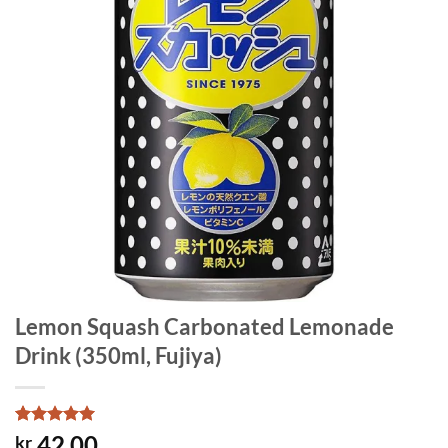
Lemon Squash Carbonated Lemonade
Drink (350ml, Fujiya)
Rated
1
5
42.00
kr