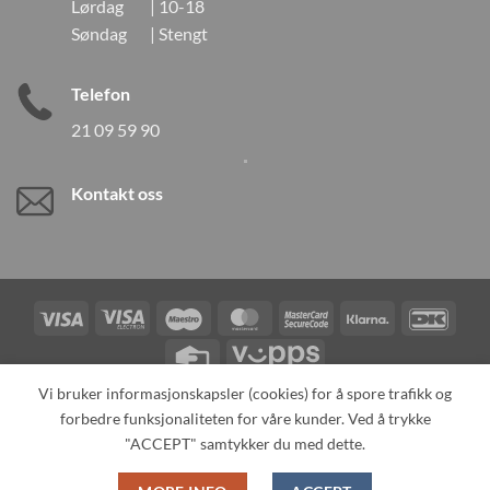
Lørdag | 10-18
Søndag | Stengt
Telefon
21 09 59 90
Kontakt oss
Visa
Visa
Maestro
MasterCard
MasterCard
Klarna
DanK
Electron
2
Credit
Vipps
Card
Vi bruker informasjonskapsler (cookies) for å spore trafikk og
forbedre funksjonaliteten for våre kunder. Ved å trykke
TILBAKEKALLINGER
KONTAKT OSS
OM OSS
SPESIALBESTILLING
MIN KONTO
ALL PRODUCTS
"ACCEPT" samtykker du med dette.
Copyright 2026 ©
Neo Tokyo by Neo Tokyo Norway AS -With Love