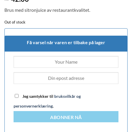
out of 5
based on
Brus med sitronjuice av restaurantkvalitet.
customer
rating
Out of stock
Få varsel når varen er tilbake på lager
Jeg samtykker til
bruksvilkår og
personvernerklæring
.
ABONNER NÅ