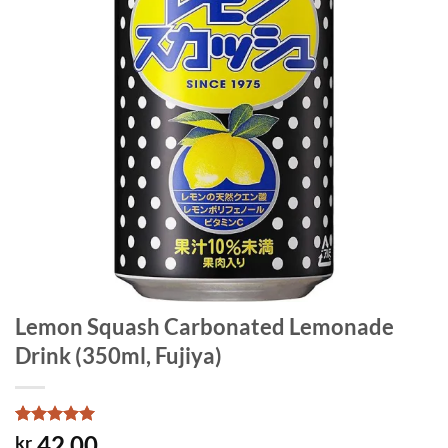
Lemon Squash Carbonated Lemonade
Drink (350ml, Fujiya)
Rated
1
5
42.00
kr