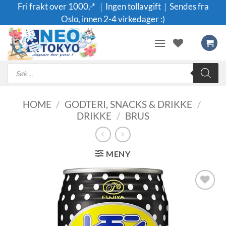
Skip
Fri frakt over 1000,-* ｜Ingen tollavgift｜Sendes fra
to
Oslo, innen 2-4 virkedager :)
content
Products
search
HOME
/
GODTERI, SNACKS & DRIKKE
/
DRIKKE
/
BRUS
MENY
Legg til i
ønskeliste