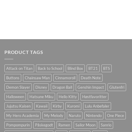
PRODUCT TAGS
Attack on Titan
Back to School
Blind Box
BT21
BTS
Buttons
Chainsaw Man
Cinnamoroll
Death Note
Demon Slayer
Disney
Dragon Ball
Genshin Impact
Glutenfri
Halloween
Hatsune Miku
Hello Kitty
Høstfavoritter
Jujutsu Kaisen
Kawaii
Kirby
Kuromi
Lulu Anbefaler
My Hero Academia
My Melody
Naruto
Nintendo
One Piece
Pompompurin
Påskegodt
Ramen
Sailor Moon
Sanrio