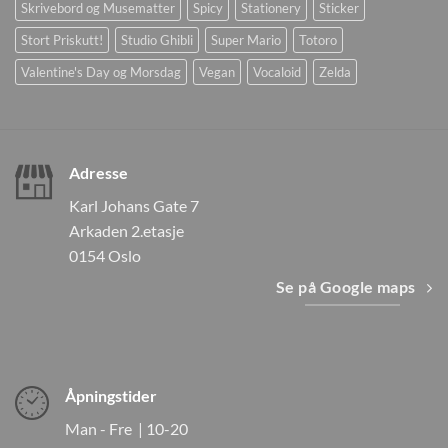
Skrivebord og Musematter
Spicy
Stationery
Sticker
Stort Priskutt!
Studio Ghibli
Super Mario
Totoro
Valentine's Day og Morsdag
Vegan
Vocaloid
Zelda
Adresse
Karl Johans Gate 7
Arkaden 2.etasje
0154 Oslo
Se på Google maps
Åpningstider
Man - Fre | 10-20