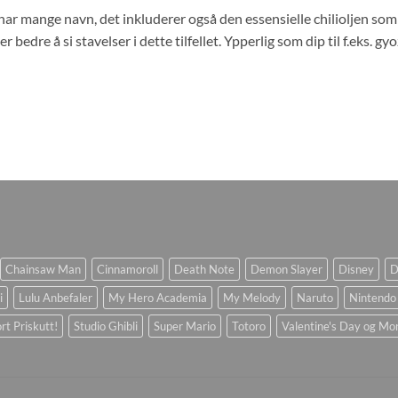
ar mange navn, det inkluderer også den essensielle chilioljen som b
r bedre å si stavelser i dette tilfellet. Ypperlig som dip til f.eks. gyo
Chainsaw Man
Cinnamoroll
Death Note
Demon Slayer
Disney
D
i
Lulu Anbefaler
My Hero Academia
My Melody
Naruto
Nintendo
rt Priskutt!
Studio Ghibli
Super Mario
Totoro
Valentine's Day og Mo