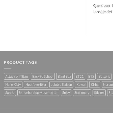
Kjært barn h
kanskje det e
PRODUCT TAGS
Attack on Titan
Back to School
Blind Box
BT21
BTS
Buttons
Hello Kitty
Høstfavoritter
Jujutsu Kaisen
Kawaii
Kirby
Kurom
Sanrio
Skrivebord og Musematter
Spicy
Stationery
Sticker
Sto