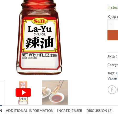
rating
In stoc
Kjøp 
Layu C
SKU:
1
Catego
Tags:
G
Vegan
N
ADDITIONAL INFORMATION
INGREDIENSER
DISCUSSION (2)