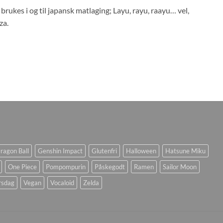
rukes i og til japansk matlaging; Layu, rayu, raayu… vel,
za.
ragon Ball
Genshin Impact
Glutenfri
Halloween
Hatsune Miku
One Piece
Pompompurin
Påskegodt
Ramen
Sailor Moon
rsdag
Vegan
Vocaloid
Zelda