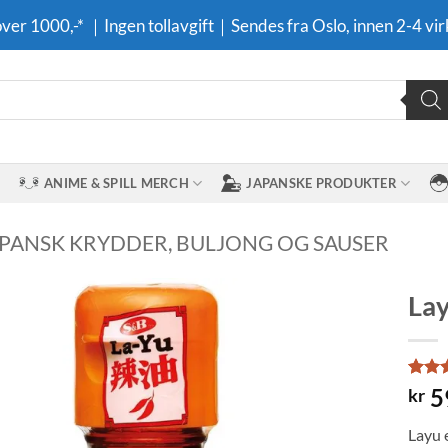
 over 1000,-* ｜Ingen tollavgift｜Sendes fra Oslo, innen 2-4 vir
ANIME & SPILL MERCH
JAPANSKE PRODUKTER
APANSK KRYDDER, BULJONG OG SAUSER
Lay
Legg til i
ønskeliste
Rate
2
5
kr
out o
based
Layu e
custo