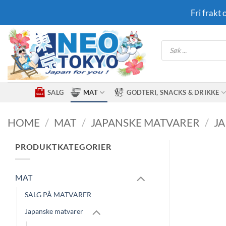
Skip
Fri frakt
to
content
Products
search
SALG
MAT
GODTERI, SNACKS & DRIKKE
HOME
/
MAT
/
JAPANSKE MATVARER
/
J
PRODUKTKATEGORIER
MAT
SALG PÅ MATVARER
Japanske matvarer