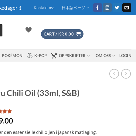
kedager :)
Kontakt oss
日本語ページ
CART /
KR
0.00
POKÉMON
K-POP
OPPSKRIFTER
OM OSS
LOGIN
u Chili Oil (33ml, S&B)
d
5
9.00
f 5
 on
r den essensielle chilioljen i japansk matlaging.
mer