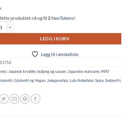
s
k
dette produktet nå og få
2
NeoTokens!
hili Oil (33ml, S&B) quantity
LEGG I KURV
Legg til i ønskeliste
11752
ries:
Japansk krydder, buljong og sauser
,
Japanske matvarer
,
MAT
lutenfri
,
Glutenfri og Vegan
,
Julegavetips
,
Lulu Anbefaler
,
Spicy
,
Sukkerfri
,