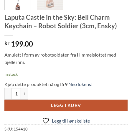
Laputa Castle in the Sky: Bell Charm
Keychain – Robot Soldier (3cm, Ensky)
199.00
kr
Amulett i form av robotsoldaten fra Himmelslottet med
bjelle inni.
In stock
Kjøp dette produktet nå og få
9
NeoTokens!
Laputa Castle in the Sky: Bell Charm Keychain - Robot Soldier (3cm, E
LEGG I KURV
Legg til i ønskeliste
SKU:
154410