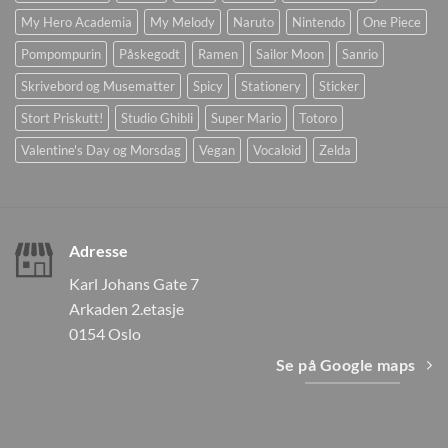
My Hero Academia
My Melody
Naruto
Nintendo
One Piece
Pompompurin
Påskegodt
Ramen
Sailor Moon
Sanrio
Skrivebord og Musematter
Spicy
Stationery
Sticker
Stort Priskutt!
Studio Ghibli
Super Mario
Totoro
Valentine's Day og Morsdag
Vegan
Vocaloid
Zelda
Adresse
Karl Johans Gate 7
Arkaden 2.etasje
0154 Oslo
Se på Google maps