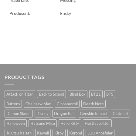
Materiale:
Messing
Produsent:
Ensky
PRODUCT TAGS
Attack on Titan
Back to School
Blind Box
BT21
BTS
Buttons
Chainsaw Man
Cinnamoroll
Death Note
Demon Slayer
Disney
Dragon Ball
Genshin Impact
Glutenfri
Halloween
Hatsune Miku
Hello Kitty
Høstfavoritter
Jujutsu Kaisen
Kawaii
Kirby
Kuromi
Lulu Anbefaler