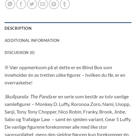
DESCRIPTION
ADDITIONAL INFORMATION
DISCUSSION (0)
※ V
ær oppmerksom på at dette er en Blind Box som
inneholder én av tretten ulike figurer – hvilken du får, er en
overraskelse!
Skullpanda: The Panda
er en serie som består av tolv vanlige
samlefigurer – Monkey D. Luffy, Roronoa Zoro, Nami, Usopp,
Sanji, Tony Tony Chopper, Nico Robin, Franky, Brook, Jinbe,
Sabo og Trafalgar Law – samt én sjelden variant,
Gear 5 Luffy
.
De vanlige figurene forekommer alle med like stor
sannsynlighet, mens den sjeldne figuren kun forekommer én