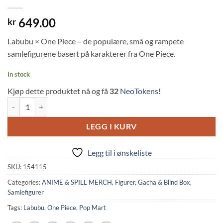
649.00
kr
Labubu × One Piece – de populære, små og rampete
samlefigurene basert på karakterer fra One Piece.
In stock
Kjøp dette produktet nå og få
32
NeoTokens!
Labubu x One Piece Blind Box (11cm, Pop Mart) quantity
LEGG I KURV
Legg til i ønskeliste
SKU:
154115
Categories:
ANIME & SPILL MERCH
,
Figurer
,
Gacha & Blind Box
,
Samlefigurer
Tags:
Labubu
,
One Piece
,
Pop Mart