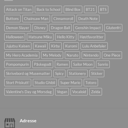
Attack on Titan
Back to School
Blind Box
BT21
BTS
Buttons
Chainsaw Man
Cinnamoroll
Death Note
Demon Slayer
Disney
Dragon Ball
Genshin Impact
Glutenfri
Halloween
Hatsune Miku
Hello Kitty
Høstfavoritter
Jujutsu Kaisen
Kawaii
Kirby
Kuromi
Lulu Anbefaler
My Hero Academia
My Melody
Naruto
Nintendo
One Piece
Pompompurin
Påskegodt
Ramen
Sailor Moon
Sanrio
Skrivebord og Musematter
Spicy
Stationery
Sticker
Stort Priskutt!
Studio Ghibli
Super Mario
Totoro
Valentine's Day og Morsdag
Vegan
Vocaloid
Zelda
Adresse