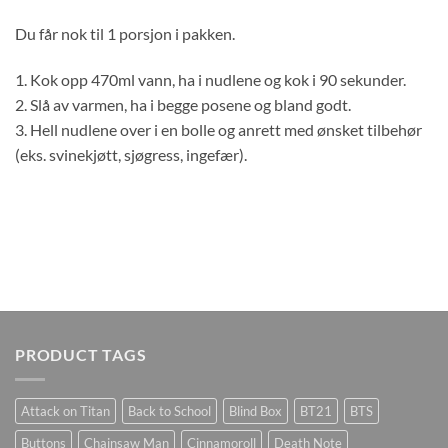
Du får nok til 1 porsjon i pakken.
1. Kok opp 470ml vann, ha i nudlene og kok i 90 sekunder.
2. Slå av varmen, ha i begge posene og bland godt.
3. Hell nudlene over i en bolle og anrett med ønsket tilbehør
(eks. svinekjøtt, sjøgress, ingefær).
PRODUCT TAGS
Attack on Titan
Back to School
Blind Box
BT21
BTS
Buttons
Chainsaw Man
Cinnamoroll
Death Note