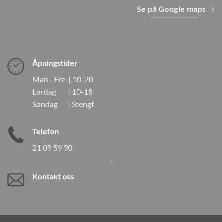
Se på Google maps
Åpningstider
Man - Fre | 10-20
Lørdag | 10-18
Søndag | Stengt
Telefon
21 09 59 90
Kontakt oss