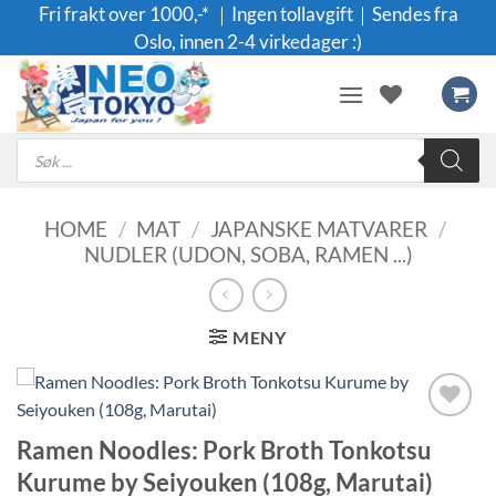
Skip
Fri frakt over 1000,-* ｜Ingen tollavgift｜Sendes fra
to
Oslo, innen 2-4 virkedager :)
content
Products
search
HOME
/
MAT
/
JAPANSKE MATVARER
/
NUDLER (UDON, SOBA, RAMEN ...)
MENY
Legg til i
Ramen Noodles: Pork Broth Tonkotsu
ønskeliste
Kurume by Seiyouken (108g, Marutai)