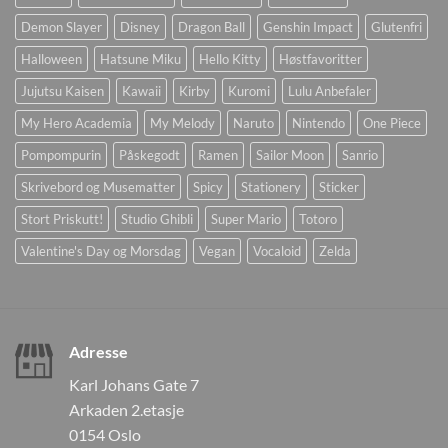
Demon Slayer
Disney
Dragon Ball
Genshin Impact
Glutenfri
Halloween
Hatsune Miku
Hello Kitty
Høstfavoritter
Jujutsu Kaisen
Kawaii
Kirby
Kuromi
Lulu Anbefaler
My Hero Academia
My Melody
Naruto
Nintendo
One Piece
Pompompurin
Påskegodt
Ramen
Sailor Moon
Sanrio
Skrivebord og Musematter
Spicy
Stationery
Sticker
Stort Priskutt!
Studio Ghibli
Super Mario
Totoro
Valentine's Day og Morsdag
Vegan
Vocaloid
Zelda
Adresse
Karl Johans Gate 7
Arkaden 2.etasje
0154 Oslo