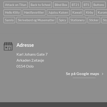
Attack on Titan
Back to School
Blind Box
BT21
BTS
Buttons
Hello Kitty
Høstfavoritter
Jujutsu Kaisen
Kawaii
Kirby
Kurom
Sanrio
Skrivebord og Musematter
Spicy
Stationery
Sticker
Sto
Adresse
Karl Johans Gate 7
Arkaden 2.etasje
0154 Oslo
Se på Google maps