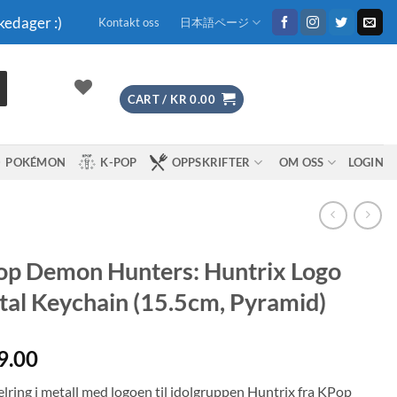
kedager :)
Kontakt oss
日本語ページ
CART /
KR
0.00
POKÉMON
K-POP
OPPSKRIFTER
OM OSS
LOGIN
p Demon Hunters: Huntrix Logo
al Keychain (15.5cm, Pyramid)
9.00
lring i metall med logoen til idolgruppen Huntrix fra KPop