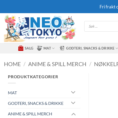
Skip
Fri frakt
to
content
Products
search
SALG
MAT
GODTERI, SNACKS & DRIKKE
HOME
/
ANIME & SPILL MERCH
/
NØKKEL
PRODUKTKATEGORIER
MAT
GODTERI, SNACKS & DRIKKE
ANIME & SPILL MERCH