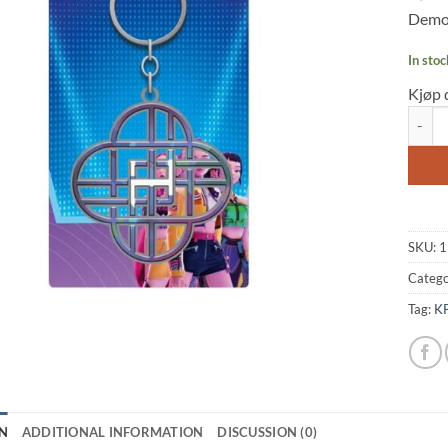
Demo
In stoc
Kjøp 
Kpop D
SKU:
1
Catego
Tag:
KP
N
ADDITIONAL INFORMATION
DISCUSSION (0)