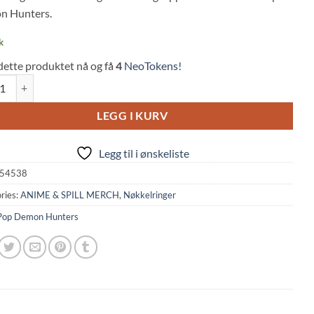
n Hunters.
k
dette produktet nå og få
4
NeoTokens!
emon Hunters: Huntrix Logo Metal Keychain (15.5cm, Pyramid) quanti
LEGG I KURV
Legg til i ønskeliste
54538
ries:
ANIME & SPILL MERCH
,
Nøkkelringer
op Demon Hunters