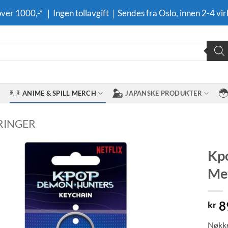
 over 1000,-* ｜Ingen tollavgift｜Sendes fra Oslo, innen 2-4 vir
ANIME & SPILL MERCH
JAPANSKE PRODUKTER
RINGER
Kpo
Met
Legg til i
ønskeliste
8
kr
Nøkke