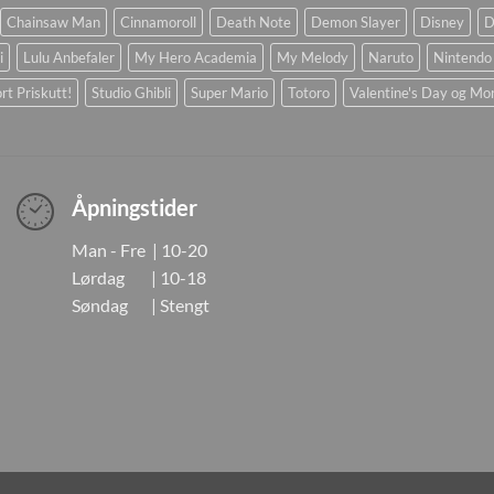
Chainsaw Man
Cinnamoroll
Death Note
Demon Slayer
Disney
D
i
Lulu Anbefaler
My Hero Academia
My Melody
Naruto
Nintendo
rt Priskutt!
Studio Ghibli
Super Mario
Totoro
Valentine's Day og Mo
Åpningstider
Man - Fre | 10-20
Lørdag | 10-18
Søndag | Stengt