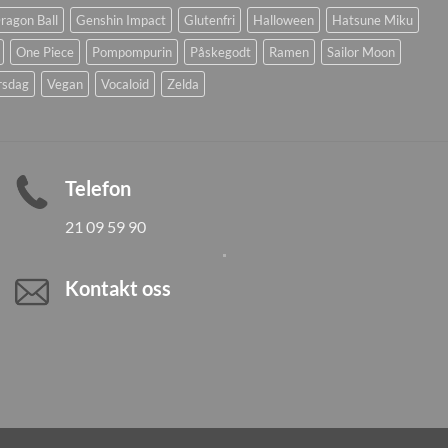
ragon Ball
Genshin Impact
Glutenfri
Halloween
Hatsune Miku
One Piece
Pompompurin
Påskegodt
Ramen
Sailor Moon
rsdag
Vegan
Vocaloid
Zelda
Telefon
21 09 59 90
Kontakt oss