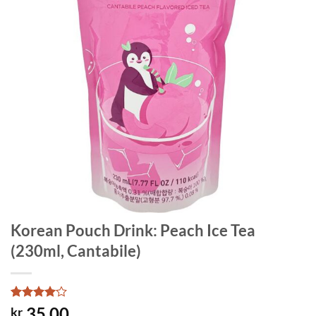
Korean Pouch Drink: Peach Ice Tea
(230ml, Cantabile)
Rated
2
4
35.00
kr