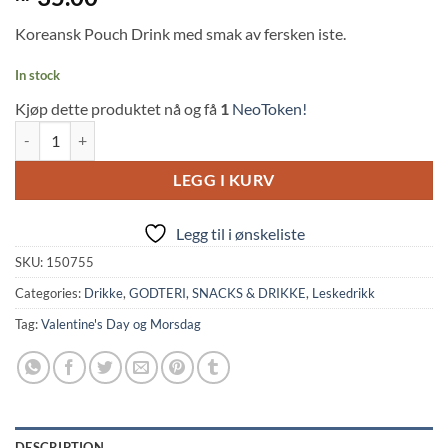
out of 5
based on
Koreansk Pouch Drink med smak av fersken iste.
customer
ratings
In stock
Kjøp dette produktet nå og få
1
NeoToken!
Korean Pouch Drink: Peach Ice Tea (230ml, Cantabile) quantity
LEGG I KURV
Legg til i ønskeliste
SKU:
150755
Categories:
Drikke
,
GODTERI, SNACKS & DRIKKE
,
Leskedrikk
Tag:
Valentine's Day og Morsdag
DESCRIPTION