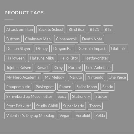
PRODUCT TAGS
Attack on Titan
Back to School
Blind Box
BT21
BTS
Buttons
Chainsaw Man
Cinnamoroll
Death Note
Demon Slayer
Disney
Dragon Ball
Genshin Impact
Glutenfri
Halloween
Hatsune Miku
Hello Kitty
Høstfavoritter
Jujutsu Kaisen
Kawaii
Kirby
Kuromi
Lulu Anbefaler
My Hero Academia
My Melody
Naruto
Nintendo
One Piece
Pompompurin
Påskegodt
Ramen
Sailor Moon
Sanrio
Skrivebord og Musematter
Spicy
Stationery
Sticker
Stort Priskutt!
Studio Ghibli
Super Mario
Totoro
Valentine's Day og Morsdag
Vegan
Vocaloid
Zelda