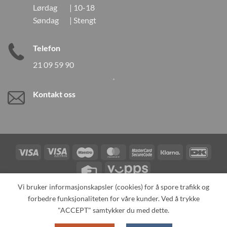
Lørdag | 10-18
Søndag | Stengt
Telefon
21 09 59 90
Kontakt oss
Visa
Visa
Maestro
MasterCard
MasterCard
Klarna
DanK
Electron
2
Credit
Vipps
Card
Vi bruker informasjonskapsler (cookies) for å spore trafikk og
forbedre funksjonaliteten for våre kunder. Ved å trykke
TILBAKEKALLINGER
KONTAKT OSS
OM OSS
SPESIALBESTILLING
MIN KONTO
ALL PRODUCTS
"ACCEPT" samtykker du med dette.
Copyright 2026 ©
Neo Tokyo by Neo Tokyo Norway AS -With Love