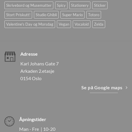
Skrivebord og Musematter
Spicy
Stationery
Sticker
Stort Priskutt!
Studio Ghibli
Super Mario
Totoro
Valentine's Day og Morsdag
Vegan
Vocaloid
Zelda
Adresse
Karl Johans Gate 7
Arkaden 2.etasje
0154 Oslo
Se på Google maps
Åpningstider
Man - Fre | 10-20