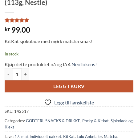
(113g, Nestle)
Rated
2
5
99.00
kr
out of 5
based on
KitKat sjokolade med mørk matcha smak!
customer
ratings
In stock
Kjøp dette produktet nå og få
4
NeoTokens!
KitKat Mini Strong Matcha Green Tea (113g, Nestle) quantity
LEGG I KURV
Legg til i ønskeliste
SKU:
142517
Categories:
GODTERI, SNACKS & DRIKKE
,
Pocky & Kitkat
,
Sjokolade og
Kjeks
Tags:
17. mai
,
Individuelt pakket
,
KitKat
,
Lulu Anbefaler
,
Matcha
,