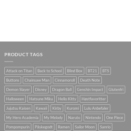
PRODUCT TAGS
Attack on Titan
Back to School
Blind Box
BT21
BTS
Buttons
Chainsaw Man
Cinnamoroll
Death Note
Demon Slayer
Disney
Dragon Ball
Genshin Impact
Glutenfri
Halloween
Hatsune Miku
Hello Kitty
Høstfavoritter
Jujutsu Kaisen
Kawaii
Kirby
Kuromi
Lulu Anbefaler
My Hero Academia
My Melody
Naruto
Nintendo
One Piece
Pompompurin
Påskegodt
Ramen
Sailor Moon
Sanrio