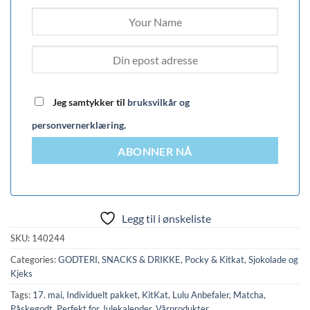
Jeg samtykker til
bruksvilkår og
personvernerklæring
.
ABONNER NÅ
Legg til i ønskeliste
SKU:
140244
Categories:
GODTERI, SNACKS & DRIKKE
,
Pocky & Kitkat
,
Sjokolade og
Kjeks
Tags:
17. mai
,
Individuelt pakket
,
KitKat
,
Lulu Anbefaler
,
Matcha
,
Påskegodt
,
Perfekt for Julekalender
,
Vårprodukter