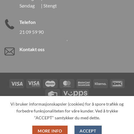
Søndag | Stengt
Telefon
21 09 59 90
Kontakt oss
Visa
Visa
Maestro
MasterCard
MasterCard
Klarna
DanK
Electron
2
Credit
Vipps
Card
Vi bruker informasjonskapsler (cookies) for å spore trafikk og
forbedre funksjonaliteten for våre kunder. Ved å trykke
TILBAKEKALLINGER
KONTAKT OSS
OM OSS
SPESIALBESTILLING
MIN KONTO
ALL PRODUCTS
"ACCEPT" samtykker du med dette.
Copyright 2026 ©
Neo Tokyo by Neo Tokyo Norway AS -With Love
MORE INFO
ACCEPT
from Japan-