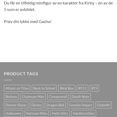
Du får en tilfeldig minifigur av en karakter fra Kirby – én av de
5 som er avbildet.
Prøv din lykke med Gacha!
PRODUCT TAGS
Attack on Titan
Back to School
Blind Box
BT21
BTS
Buttons
Chainsaw Man
Cinnamoroll
Death Note
Demon Slayer
Disney
Dragon Ball
Genshin Impact
Glutenfri
Halloween
Hatsune Miku
Hello Kitty
Høstfavoritter