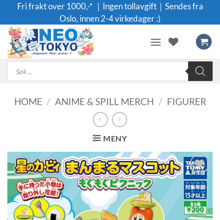
Skip
Fri frakt over 1000,-* ｜Ingen tollavgift｜Sendes fra
to
Oslo, innen 2-4 virkedager :)
content
Products
search
HOME
/
ANIME & SPILL MERCH
/
FIGURER
MENY
Legg til i
ønskeliste