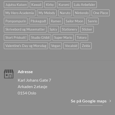
Jujutsu Kaisen
Kawaii
Kirby
Kuromi
Lulu Anbefaler
My Hero Academia
My Melody
Naruto
Nintendo
One Piece
Pompompurin
Påskegodt
Ramen
Sailor Moon
Sanrio
Skrivebord og Musematter
Spicy
Stationery
Sticker
Stort Priskutt!
Studio Ghibli
Super Mario
Totoro
Valentine's Day og Morsdag
Vegan
Vocaloid
Zelda
Adresse
Karl Johans Gate 7
Arkaden 2.etasje
0154 Oslo
Se på Google maps