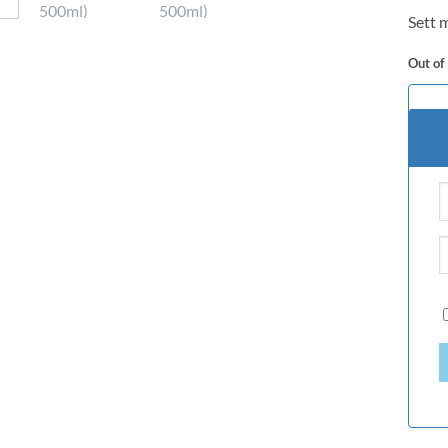
based
Sett m
custo
rating
Out of