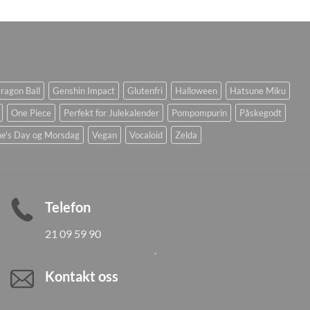
ragon Ball
Genshin Impact
Glutenfri
Halloween
Hatsune Miku
One Piece
Perfekt for Julekalender
Pompompurin
Påskegodt
ne's Day og Morsdag
Vegan
Vocaloid
Zelda
Telefon
21 09 59 90
Kontakt oss