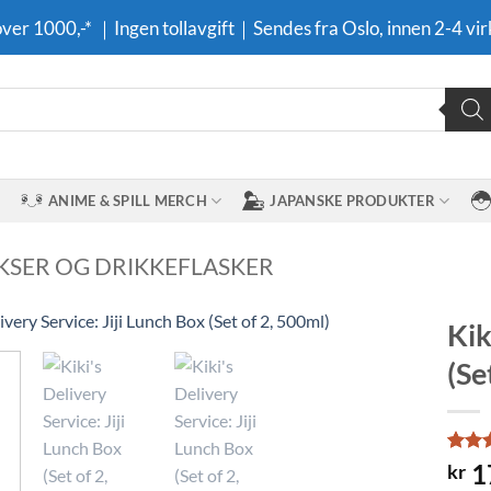
 over 1000,-* ｜Ingen tollavgift｜Sendes fra Oslo, innen 2-4 vir
ANIME & SPILL MERCH
JAPANSKE PRODUKTER
SER OG DRIKKEFLASKER
Kik
(Se
Legg til i
ønskeliste
Rate
1
1
kr
out o