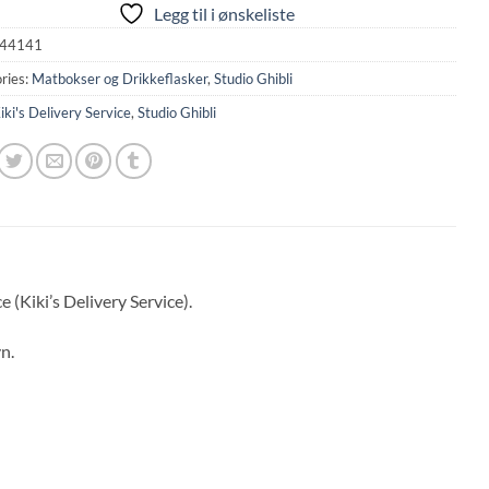
Legg til i ønskeliste
44141
ries:
Matbokser og Drikkeflasker
,
Studio Ghibli
iki's Delivery Service
,
Studio Ghibli
 (Kiki’s Delivery Service).
n.