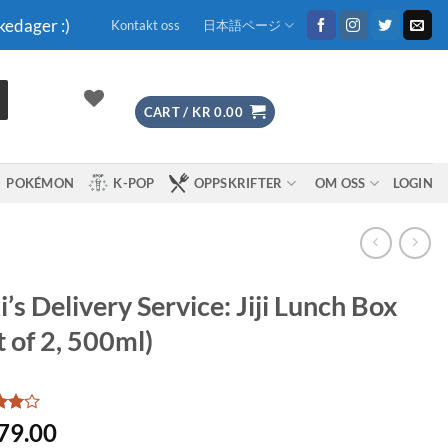
kedager :)
Kontakt oss
日本語ページ
CART /
KR
0.00
POKÉMON
K-POP
OPPSKRIFTER
OM OSS
LOGIN
i’s Delivery Service: Jiji Lunch Box
t of 2, 500ml)
d
4
79.00
f 5