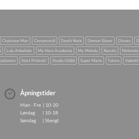
Chainsaw Man
Cinnamoroll
Death Note
Demon Slayer
Disney
D
i
Lulu Anbefaler
My Hero Academia
My Melody
Naruto
Nintendo
tationery
Stort Priskutt!
Studio Ghibli
Super Mario
Totoro
Valenti
Åpningstider
Man - Fre | 10-20
Lørdag | 10-18
Søndag | Stengt