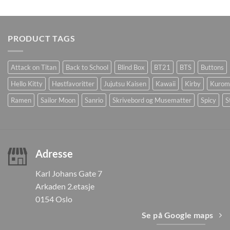
PRODUCT TAGS
Attack on Titan
Back to School
Blind Box
BT21
BTS
Buttons
Hello Kitty
Høstfavoritter
Jujutsu Kaisen
Kawaii
Kirby
Kurom
Ramen
Sailor Moon
Sanrio
Skrivebord og Musematter
Spicy
S
Adresse
Karl Johans Gate 7
Arkaden 2.etasje
0154 Oslo
Se på Google maps