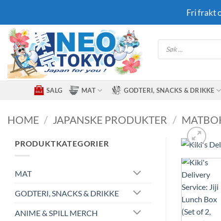
Skip
Fri frakt
to
content
Products
search
SALG
MAT
GODTERI, SNACKS & DRIKKE
HOME
/
JAPANSKE PRODUKTER
/
MATBOK
PRODUKTKATEGORIER
MAT
GODTERI, SNACKS & DRIKKE
ANIME & SPILL MERCH