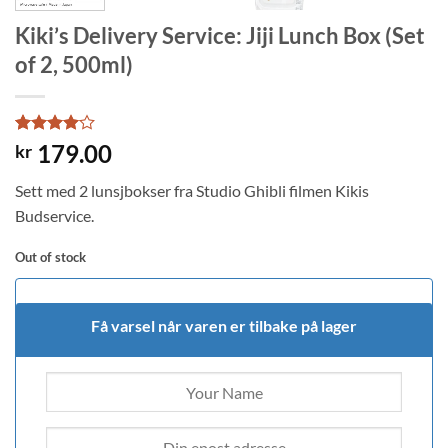
Kiki’s Delivery Service: Jiji Lunch Box (Set
of 2, 500ml)
Rated
1
4
179.00
kr
out of 5
based on
Sett med 2 lunsjbokser fra Studio Ghibli filmen Kikis
customer
rating
Budservice.
Out of stock
Få varsel når varen er tilbake på lager