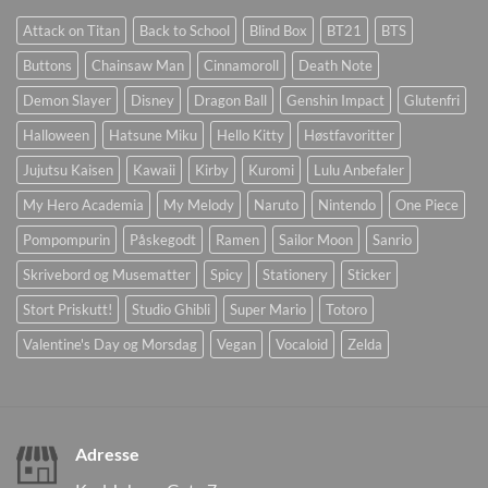
Attack on Titan
Back to School
Blind Box
BT21
BTS
Buttons
Chainsaw Man
Cinnamoroll
Death Note
Demon Slayer
Disney
Dragon Ball
Genshin Impact
Glutenfri
Halloween
Hatsune Miku
Hello Kitty
Høstfavoritter
Jujutsu Kaisen
Kawaii
Kirby
Kuromi
Lulu Anbefaler
My Hero Academia
My Melody
Naruto
Nintendo
One Piece
Pompompurin
Påskegodt
Ramen
Sailor Moon
Sanrio
Skrivebord og Musematter
Spicy
Stationery
Sticker
Stort Priskutt!
Studio Ghibli
Super Mario
Totoro
Valentine's Day og Morsdag
Vegan
Vocaloid
Zelda
Adresse