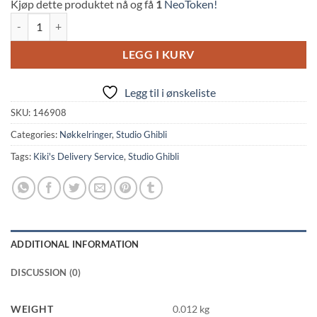
Kjøp dette produktet nå og få
1
NeoToken!
Kiki's Delivery: Jiji Acrylic Keychain quantity
LEGG I KURV
Legg til i ønskeliste
SKU:
146908
Categories:
Nøkkelringer
,
Studio Ghibli
Tags:
Kiki's Delivery Service
,
Studio Ghibli
ADDITIONAL INFORMATION
DISCUSSION (0)
WEIGHT
0.012 kg