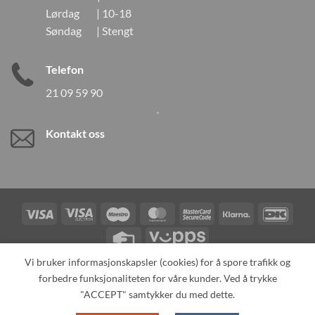
Lørdag | 10-18
Søndag | Stengt
Telefon
21 09 59 90
Kontakt oss
Visa
Visa
Maestro
MasterCard
MasterCard
Klarna
DanK
Electron
2
Credit
Vipps
Card
Vi bruker informasjonskapsler (cookies) for å spore trafikk og
forbedre funksjonaliteten for våre kunder. Ved å trykke
TILBAKEKALLINGER
KONTAKT OSS
OM OSS
SPESIALBESTILLING
MIN KONTO
ALL PRODUCTS
"ACCEPT" samtykker du med dette.
Copyright 2026 ©
Neo Tokyo by Neo Tokyo Norway AS -With Love