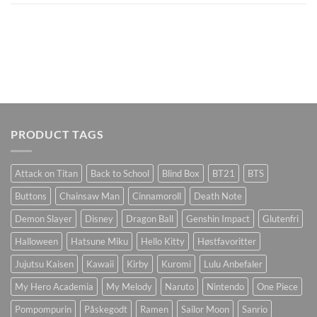
PRODUCT TAGS
Attack on Titan
Back to School
Blind Box
BT21
BTS
Buttons
Chainsaw Man
Cinnamoroll
Death Note
Demon Slayer
Disney
Dragon Ball
Genshin Impact
Glutenfri
Halloween
Hatsune Miku
Hello Kitty
Høstfavoritter
Jujutsu Kaisen
Kawaii
Kirby
Kuromi
Lulu Anbefaler
My Hero Academia
My Melody
Naruto
Nintendo
One Piece
Pompompurin
Påskegodt
Ramen
Sailor Moon
Sanrio