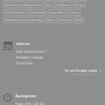
Skrivebord og Musematter
Spicy
Stationery
Sticker
Stort Priskutt!
Studio Ghibli
Super Mario
Totoro
Valentine's Day og Morsdag
Vegan
Vocaloid
Zelda
Adresse
Karl Johans Gate 7
Arkaden 2.etasje
0154 Oslo
Se på Google maps
Åpningstider
Man - Fre | 10-20