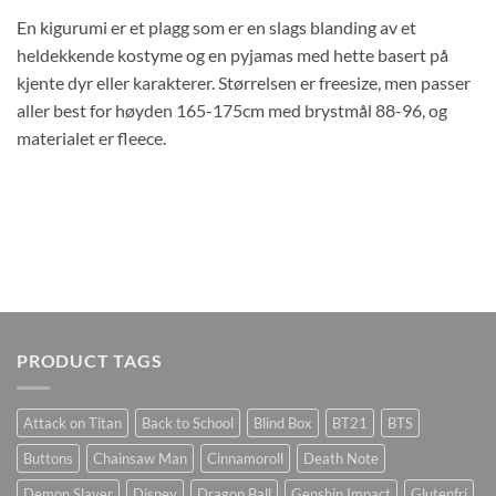
En kigurumi er et plagg som er en slags blanding av et
heldekkende kostyme og en pyjamas med hette basert på
kjente dyr eller karakterer. Størrelsen er freesize, men passer
aller best for høyden 165-175cm med brystmål 88-96, og
materialet er fleece.
PRODUCT TAGS
Attack on Titan
Back to School
Blind Box
BT21
BTS
Buttons
Chainsaw Man
Cinnamoroll
Death Note
Demon Slayer
Disney
Dragon Ball
Genshin Impact
Glutenfri