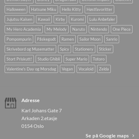
Halloween
Hatsune Miku
Hello Kitty
Høstfavoritter
Jujutsu Kaisen
Kawaii
Kirby
Kuromi
Lulu Anbefaler
My Hero Academia
My Melody
Naruto
Nintendo
One Piece
Pompompurin
Påskegodt
Ramen
Sailor Moon
Sanrio
Skrivebord og Musematter
Spicy
Stationery
Sticker
Stort Priskutt!
Studio Ghibli
Super Mario
Totoro
Valentine's Day og Morsdag
Vegan
Vocaloid
Zelda
Adresse
Karl Johans Gate 7
Arkaden 2.etasje
0154 Oslo
Se på Google maps