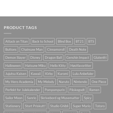
PRODUCT TAGS
Attack on Titan
Back to School
Blind Box
BT21
BTS
Buttons
Chainsaw Man
Cinnamoroll
Death Note
Demon Slayer
Disney
Dragon Ball
Genshin Impact
Glutenfri
Halloween
Hatsune Miku
Hello Kitty
Høstfavoritter
Jujutsu Kaisen
Kawaii
Kirby
Kuromi
Lulu Anbefaler
My Hero Academia
My Melody
Naruto
Nintendo
One Piece
Perfekt for Julekalender
Pompompurin
Påskegodt
Ramen
Sailor Moon
Sanrio
Skrivebord og Musematter
Spicy
Stationery
Stort Priskutt!
Studio Ghibli
Super Mario
Totoro