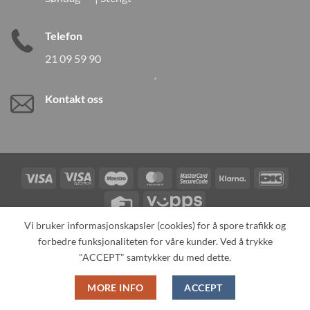
Telefon
21 09 59 90
Kontakt oss
Visa
Visa
Maestro
MasterCard
MasterCard
Klarna
DanK
Electron
2
Credit
Vipps
Card
Vi bruker informasjonskapsler (cookies) for å spore trafikk og
forbedre funksjonaliteten for våre kunder. Ved å trykke
TILBAKEKALLINGER
KONTAKT OSS
OM OSS
SPESIALBESTILLING
MIN KONTO
ALL PRODUCTS
"ACCEPT" samtykker du med dette.
Copyright 2026 ©
Neo Tokyo by Neo Tokyo Norway AS -With Love
MORE INFO
ACCEPT
from Japan-