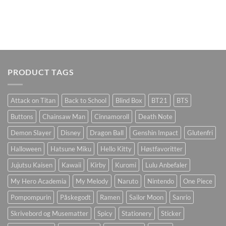
PRODUCT TAGS
Attack on Titan
Back to School
Blind Box
BT21
BTS
Buttons
Chainsaw Man
Cinnamoroll
Death Note
Demon Slayer
Disney
Dragon Ball
Genshin Impact
Glutenfri
Halloween
Hatsune Miku
Hello Kitty
Høstfavoritter
Jujutsu Kaisen
Kawaii
Kirby
Kuromi
Lulu Anbefaler
My Hero Academia
My Melody
Naruto
Nintendo
One Piece
Pompompurin
Påskegodt
Ramen
Sailor Moon
Sanrio
Skrivebord og Musematter
Spicy
Stationery
Sticker