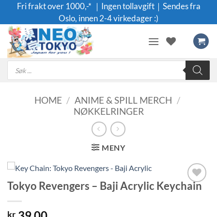
Skip
Fri frakt over 1000,-* ｜Ingen tollavgift｜Sendes fra
to
Oslo, innen 2-4 virkedager :)
content
Products
search
HOME
/
ANIME & SPILL MERCH
/
NØKKELRINGER
MENY
Tokyo Revengers – Baji Acrylic Keychain
Legg til i
ønskeliste
39.00
kr