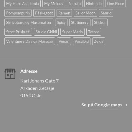
My Hero Academia
My Melody
Naruto
Nintendo
One Piece
Pompompurin
Påskegodt
Ramen
Sailor Moon
Sanrio
Skrivebord og Musematter
Spicy
Stationery
Sticker
Stort Priskutt!
Studio Ghibli
Super Mario
Totoro
Valentine's Day og Morsdag
Vegan
Vocaloid
Zelda
Adresse
Karl Johans Gate 7
Arkaden 2.etasje
0154 Oslo
Se på Google maps