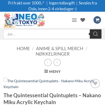
Skip
Fri frakt over 1000,-* ｜Ingen tollavgift｜Sendes fra
to
Oslo, innen 2-4 virkedager :)
content
Products
search
HOME
/
ANIME & SPILL MERCH
/
NØKKELRINGER
MENY
Legg til i
The Quintessential Quintuplets – Nakano
ønskeliste
Miku Acrylic Keychain