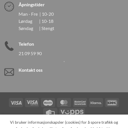
Åpningstider
Man - Fre | 10-20
Lørdag | 10-18
Søndag | Stengt
Telefon
21 09 59 90
Kontakt oss
Visa
Visa
Maestro
MasterCard
MasterCard
Klarna
DanK
Electron
2
Credit
Vipps
Card
Vi bruker informasjonskapsler (cookies) for å spore trafikk og