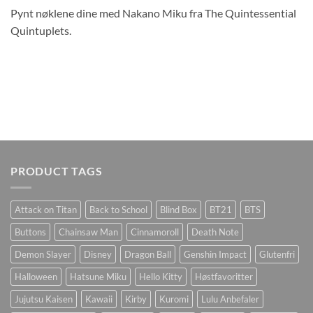
Pynt nøklene dine med Nakano Miku fra The Quintessential
Quintuplets.
PRODUCT TAGS
Attack on Titan
Back to School
Blind Box
BT21
BTS
Buttons
Chainsaw Man
Cinnamoroll
Death Note
Demon Slayer
Disney
Dragon Ball
Genshin Impact
Glutenfri
Halloween
Hatsune Miku
Hello Kitty
Høstfavoritter
Jujutsu Kaisen
Kawaii
Kirby
Kuromi
Lulu Anbefaler